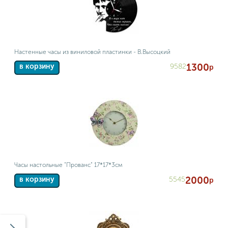
Настенные часы из виниловой пластинки - В.Высоцкий
1300
9582
в корзину
р
Часы настольные "Прованс" 17*17*3см
2000
5545
в корзину
р