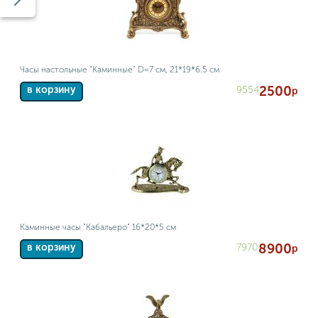
Часы настольные "Каминные" D=7 см, 21*19*6.5 см
2500
9554
в корзину
р
Каминные часы "Кабальеро" 16*20*5 см
8900
7970
в корзину
р