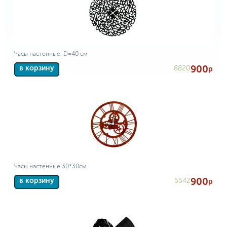
Часы настенные, D=40 см
900
8820
в корзину
р
Часы настенные 30*30см
900
5542
в корзину
р