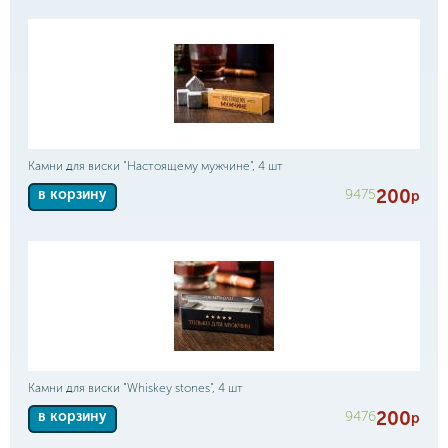
Камни для виски "Настоящему мужчине", 4 шт
200
9475
в корзину
р
Камни для виски "Whiskey stones", 4 шт
200
9476
в корзину
р