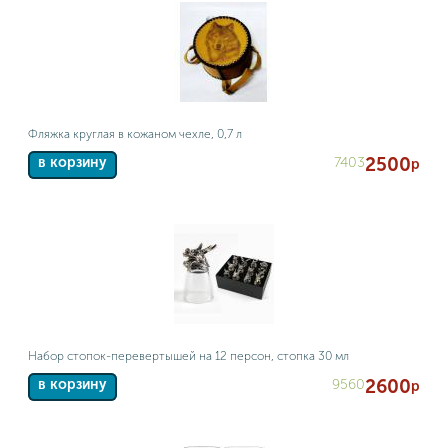
Фляжка круглая в кожаном чехле, 0,7 л
2500
7403
в корзину
р
Набор стопок-перевертышей на 12 персон, стопка 30 мл
2600
9560
в корзину
р