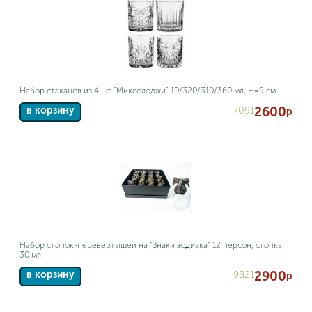
Набор стаканов из 4 шт "Миксолоджи" 10/320/310/360 мл, Н=9 см
2600
7091
в корзину
р
Набор стопок-перевертышей на "Знаки зодиака" 12 персон, стопка
30 мл
2900
9821
в корзину
р