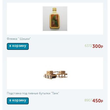
Фляжка " Шишки"
300
6372
в корзину
р
Подставка под пивные бутылки "Танк"
450
8907
в корзину
р