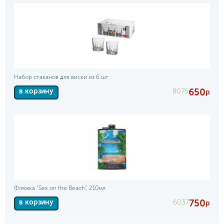
Набор стаканов для виски из 6 шт
650
8075
в корзину
р
Фляжка "Sex on the Beach", 210мл
750
6037
в корзину
р