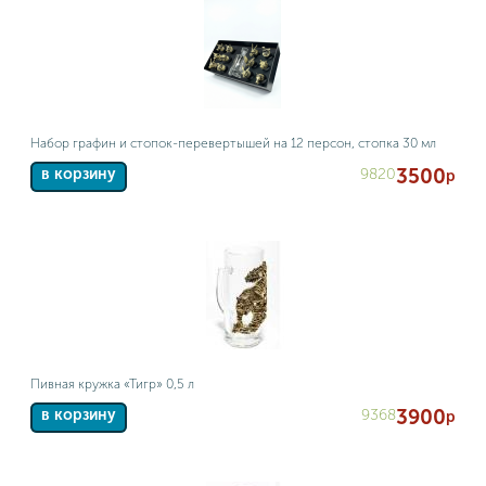
Набор графин и стопок-перевертышей на 12 персон, стопка 30 мл
3500
9820
в корзину
р
Пивная кружка «Тигр» 0,5 л
3900
9368
в корзину
р