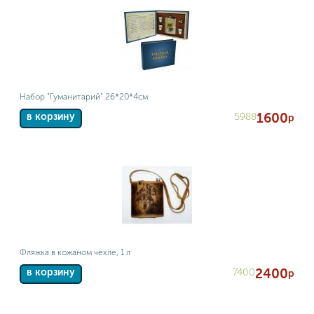
Набор "Гуманитарий" 26*20*4см
1600
5988
в корзину
р
Фляжка в кожаном чехле, 1 л
2400
7400
в корзину
р