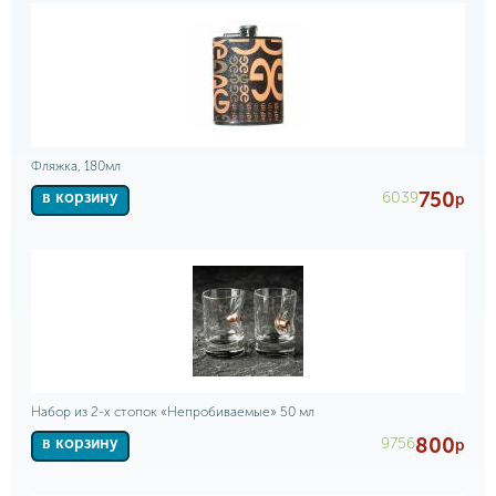
Фляжка, 180мл
750
6039
в корзину
р
Набор из 2-х стопок «Непробиваемые» 50 мл
800
9756
в корзину
р