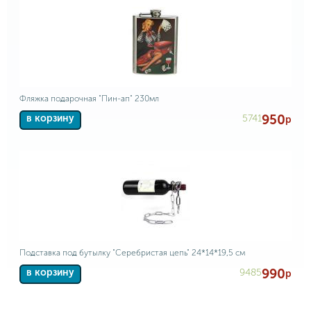
Фляжка подарочная "Пин-ап" 230мл
950
5741
в корзину
р
Подставка под бутылку "Серебристая цепь" 24*14*19,5 см
990
9485
в корзину
р