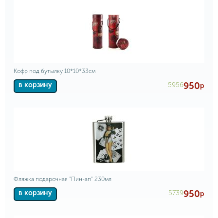
Кофр под бутылку 10*10*33см
950
5956
в корзину
р
Фляжка подарочная "Пин-ап" 230мл
950
5739
в корзину
р