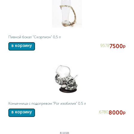
Пивной бокал "Скорпион" 0,5 л
7500
9578
в корзину
р
Коньячница с подогревом "Рог изобилия" 0.5 л
8000
6780
в корзину
р