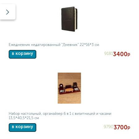
Ежедневник недатированный "Дневник" 22*16*3 см
3400
9181
в корзину
р
Набор настольный, органайзер 6 в 1 с визитницей и часами
13,5*40,5*21,5 см
3700
9790
в корзину
р