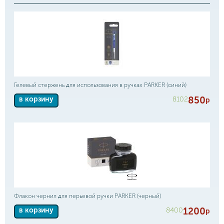
Гелевый стержень для использования в ручках PARKER (синий)
850
8102
в корзину
р
Флакон чернил для перьевой ручки PARKER (черный)
1200
8400
в корзину
р