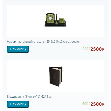
Набор настольный с часами, 15,5х5,5х10 см, змеевик
2500
9555
в корзину
р
Ежедневник "Винтаж" 17*12*3 см
2500
8905
в корзину
р