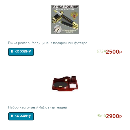
Ручка роллер "Медицина" в подарочном футляре
2500
9724
в корзину
р
Набор настольный 4в1 с визитницей
2900
9566
в корзину
р