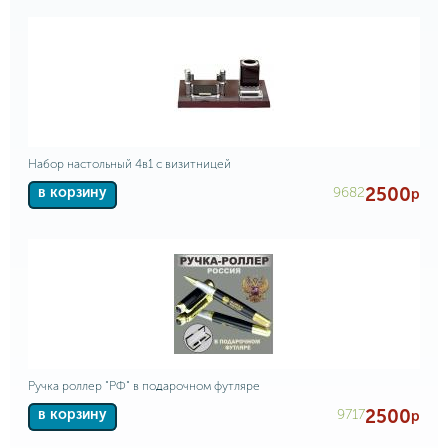
Набор настольный 4в1 с визитницей
2500
9682
в корзину
р
Ручка роллер "РФ" в подарочном футляре
2500
9717
в корзину
р