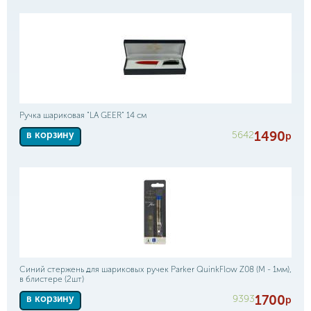
Ручка шариковая "LA GEER" 14 см
1490
5642
в корзину
р
Синий стержень для шариковых ручек Parker QuinkFlow Z08 (M - 1мм),
в блистере (2шт)
1700
9393
в корзину
р