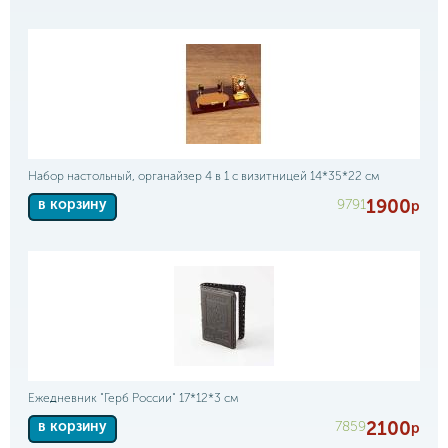
Набор настольный, органайзер 4 в 1 с визитницей 14*35*22 см
1900
9791
в корзину
р
Ежедневник "Герб России" 17*12*3 см
2100
7859
в корзину
р