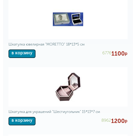
Шкатулка ювелирная "MORETTO" 18*13*5 см
1100
6776
в корзину
р
Шкатулка для украшений "Шестиугольник" 15*13*7 см
1200
8962
в корзину
р