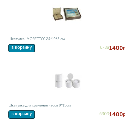
Шкатулка "MORETTO" 24*19*5 см
1400
6788
в корзину
р
Шкатулка для хранения часов 9*15см
1400
6309
в корзину
р