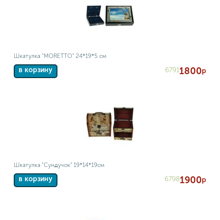
Шкатулка "MORETTO" 24*19*5 см
1800
6791
в корзину
р
Шкатулка "Сундучок" 19*14*19см
1900
6798
в корзину
р