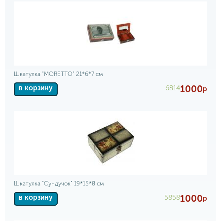
Шкатулка "MORETTO" 21*6*7 см
1000
6814
в корзину
р
Шкатулка "Сундучок" 19*15*8 см
1000
5858
в корзину
р