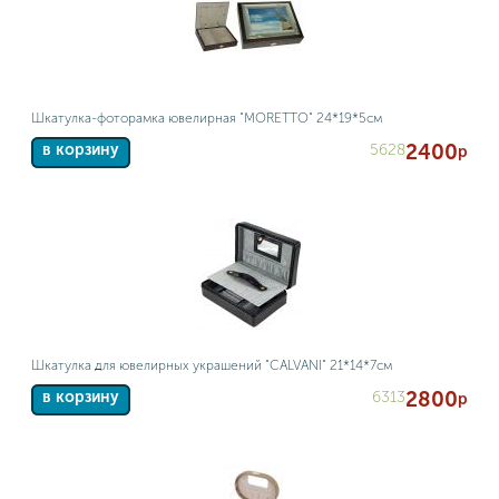
Шкатулка-фоторамка ювелирная "MORETTO" 24*19*5см
2400
5628
в корзину
р
Шкатулка для ювелирных украшений "CALVANI" 21*14*7см
2800
6313
в корзину
р