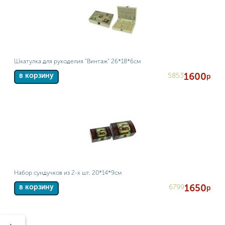
Шкатулка для рукоделия "Винтаж" 26*18*6см
1600
5853
в корзину
р
Набор сундучков из 2-х шт. 20*14*9см
1650
6799
в корзину
р