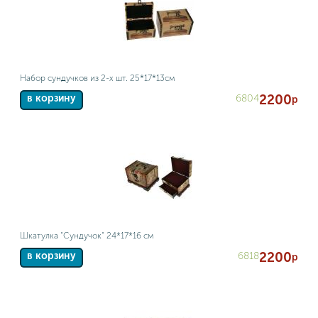
Набор сундучков из 2-х шт. 25*17*13см
2200
6804
в корзину
р
Шкатулка "Сундучок" 24*17*16 см
2200
6818
в корзину
р