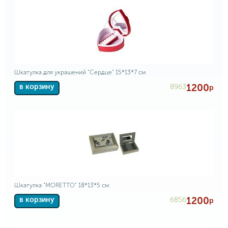
Шкатулка для украшений "Сердце" 15*13*7 см
1200
8963
в корзину
р
Шкатулка "MORETTO" 18*13*5 см
1200
6856
в корзину
р