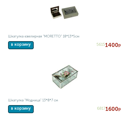
Шкатулка ювелирная "MORETTO" 18*13*5см
1400
5615
в корзину
р
Шкатулка "Модница" 13*8*7 см
1600
6817
в корзину
р