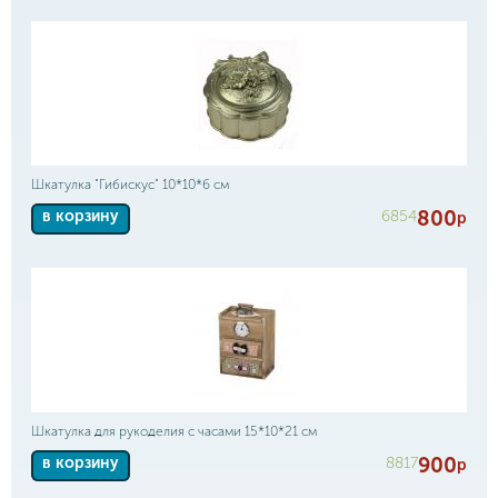
Шкатулка "Гибискус" 10*10*6 см
800
6854
в корзину
р
Шкатулка для рукоделия с часами 15*10*21 см
900
8817
в корзину
р