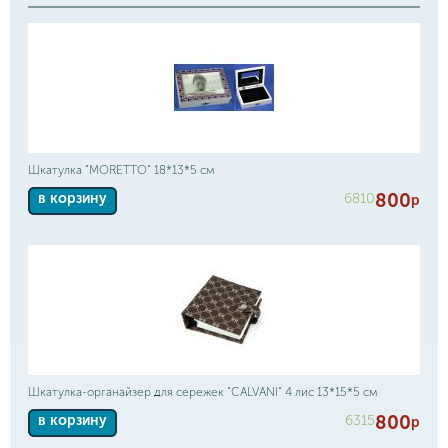
Шкатулка "MORETTO" 18*13*5 см
800
6810
в корзину
р
Шкатулка-органайзер для сережек "CALVANI" 4 лис 13*15*5 см
800
6315
в корзину
р