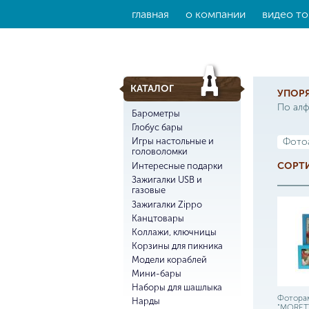
главная
о компании
видео то
КАТАЛОГ
УПОР
По ал
Барометры
Глобус бары
Игры настольные и
Фото
головоломки
СОРТИ
Интересные подарки
Зажигалки USB и
газовые
Зажигалки Zippo
Канцтовары
Коллажи, ключницы
Корзины для пикника
Модели кораблей
Мини-бары
Наборы для шашлыка
Фотора
Нарды
"MORETT