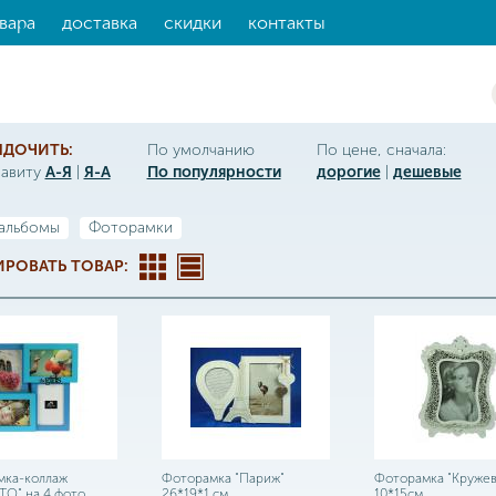
вара
доставка
скидки
контакты
ЯДОЧИТЬ:
По умолчанию
По цене, сначала:
фавиту
А-Я
|
Я-А
По популярности
дорогие
|
дешевые
альбомы
Фоторамки
РОВАТЬ ТОВАР:
мка-коллаж
Фоторамка "Париж"
Фоторамка "Кружев
O" на 4 фото
26*19*1 см
10*15см