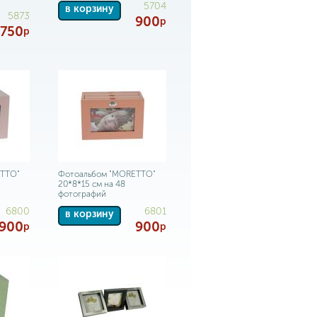
5704
в корзину
5873
900
р
750
р
ETTO"
Фотоальбом "MORETTO"
20*8*15 см на 48
фотографий
6800
6801
в корзину
900
900
р
р