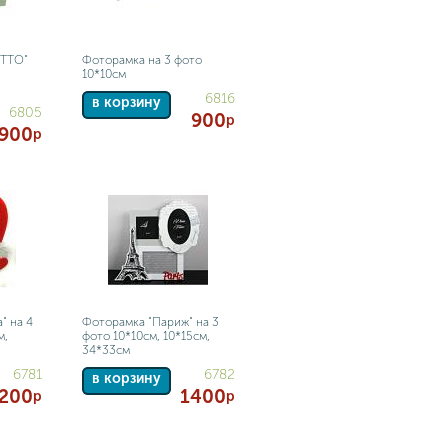
ETTO"
Фоторамка на 3 фото
10*10см
6816
в корзину
6805
900
р
900
р
" на 4
Фоторамка "Париж" на 3
м,
фото 10*10см, 10*15см,
34*33см
6781
6782
в корзину
200
1400
р
р