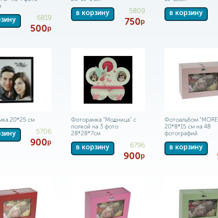
м
5809
в корзину
в корзину
6819
рзину
750
р
500
р
ка 20*25 см
Фоторамка "Модница" с
Фотоальбом "MOR
полкой на 3 фото
20*8*15 см на 48
5706
рзину
28*28*7см
фотографий
900
р
6796
в корзину
в корзину
900
р