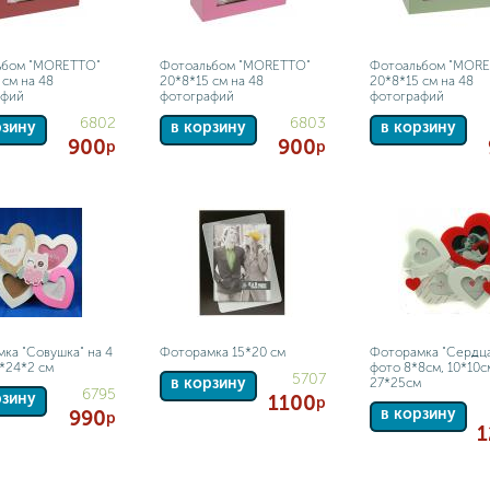
ьбом "MORETTO"
Фотоальбом "MORETTO"
Фотоальбом "MOR
 см на 48
20*8*15 см на 48
20*8*15 см на 48
афий
фотографий
фотографий
6802
6803
рзину
в корзину
в корзину
900
900
р
р
ка "Совушка" на 4
Фоторамка 15*20 см
Фоторамка "Сердца
*24*2 см
фото 8*8см, 10*10с
5707
в корзину
27*25см
6795
рзину
1100
р
в корзину
990
р
1