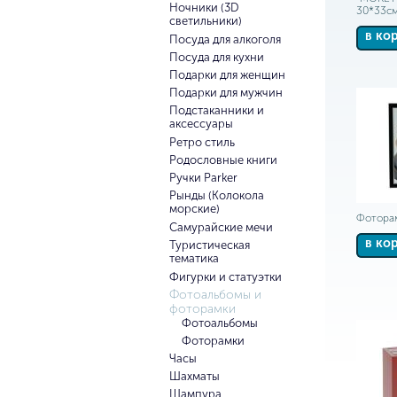
Ночники (3D
30*33с
светильники)
в ко
Посуда для алкоголя
Посуда для кухни
Подарки для женщин
Подарки для мужчин
Подстаканники и
аксессуары
Ретро стиль
Родословные книги
Ручки Parker
Рынды (Колокола
морские)
Фоторам
Самурайские мечи
в ко
Туристическая
тематика
Фигурки и статуэтки
Фотоальбомы и
фоторамки
Фотоальбомы
Фоторамки
Часы
Шахматы
Шампура