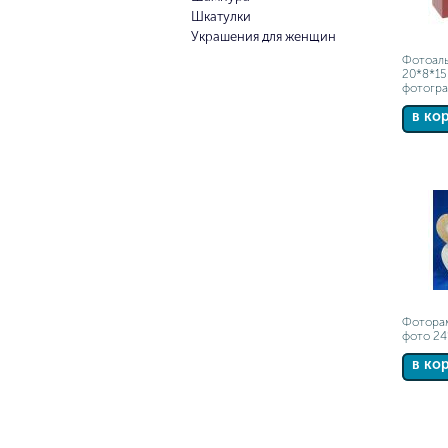
Шкатулки
Украшения для женщин
Фотоал
20*8*15
фотогр
в ко
Фоторам
фото 24
в ко