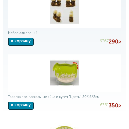
Набор для специй
290
6367
в корзину
р
Тарелка под пасхальные яйца и кулич "Цветы" 20*16*2см
350
6361
в корзину
р