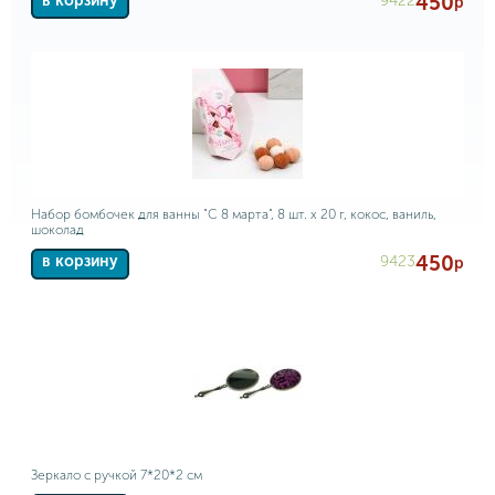
450
9422
в корзину
р
Набор бомбочек для ванны "С 8 марта", 8 шт. х 20 г, кокос, ваниль,
шоколад
450
9423
в корзину
р
Зеркало с ручкой 7*20*2 см