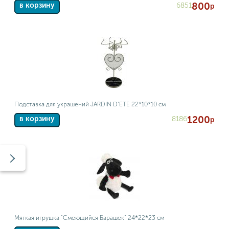
800
6851
в корзину
р
Подставка для украшений JARDIN D'ETE 22*10*10 см
1200
8186
в корзину
р
Мягкая игрушка "Смеющийся Барашек" 24*22*23 см