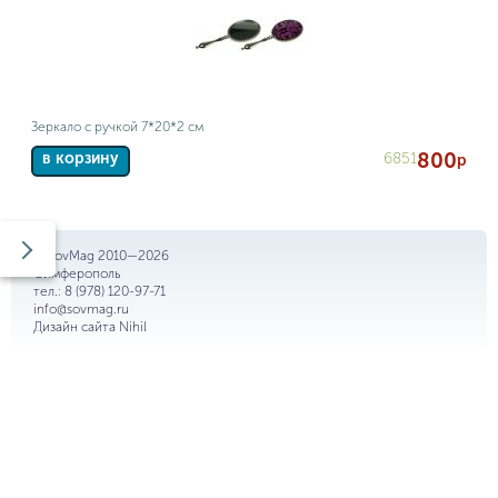
Зеркало с ручкой 7*20*2 см
800
6851
в корзину
р
© SovMag 2010—2026
Симферополь
тел.:
8 (978) 120-97-71
info@sovmag.ru
Дизайн сайта
Nihil