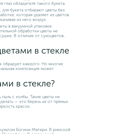
я глаз обладателя такого букета.
 для букета отбирают цветы без
аботке, которая удаляет из цветов
качивая из него воздух.
веты в вакуумной упаковке
ительной обработки цветы не
сушке. В отличие от сухоцветов,
ветами в стекле
к обрадует каждого. Но многие
инальная композиция может
ами в стекле?
 пыль с колбы. Такие цветы не
делать — это беречь их от прямых
яркость красок.
 культом Богини-Матери. В римской