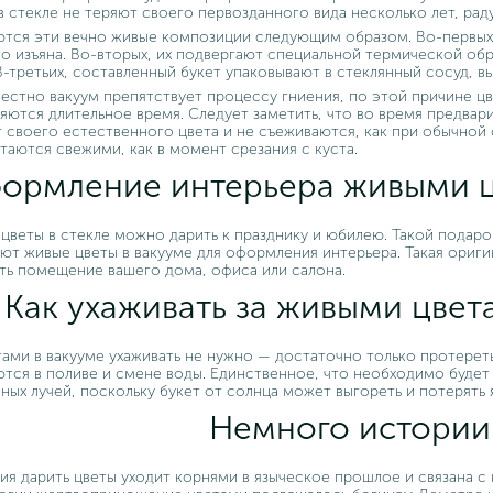
в стекле не теряют своего первозданного вида несколько лет, раду
тся эти вечно живые композиции следующим образом. Во-первых,
о изъяна. Во-вторых, их подвергают специальной термической обр
 В-третьих, составленный букет упаковывают в стеклянный сосуд, вы
вестно вакуум препятствует процессу гниения, по этой причине ц
яются длительное время. Следует заметить, что во время предвар
 своего естественного цвета и не съеживаются, как при обычной 
таются свежими, как в момент срезания с куста.
ормление интерьера живыми ц
цветы в стекле можно дарить к празднику и юбилею. Такой подаро
ют живые цветы в вакууме для оформления интерьера. Такая ориг
ть помещение вашего дома, офиса или салона.
Как ухаживать за живыми цвет
тами в вакууме ухаживать не нужно — достаточно только протереть
тся в поливе и смене воды. Единственное, что необходимо будет 
ных лучей, поскольку букет от солнца может выгореть и потерять 
Немного истории
ия дарить цветы уходит корнями в языческое прошлое и связана с