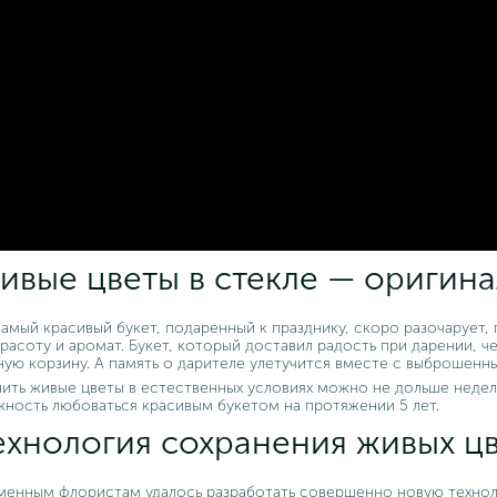
ивые цветы в стекле — оригин
амый красивый букет, подаренный к празднику, скоро разочарует, 
расоту и аромат. Букет, который доставил радость при дарении, ч
ую корзину. А память о дарителе улетучится вместе с выброшенн
ить живые цветы в естественных условиях можно не дольше недел
ность любоваться красивым букетом на протяжении 5 лет.
ехнология сохранения живых цв
енным флористам удалось разработать совершенно новую технол