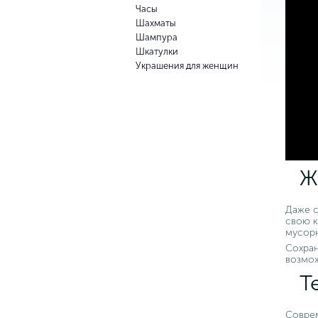
Часы
Шахматы
Шампура
Шкатулки
Украшения для женщин
Ж
Даже с
свою к
мусорн
Сохран
возмож
Т
Соврем