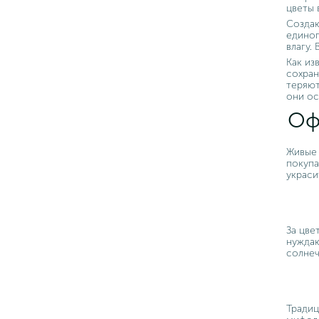
цветы 
Создаю
единог
влагу.
Как из
сохран
теряют
они ос
Оф
Живые 
покупа
украси
За цве
нуждаю
солнеч
Традиц