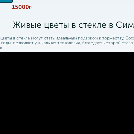
15000
р
Живые цветы в стекле в Си
цветы в стекле могут стать идеальным подарком к торжеству. Сох
 годы, позволяет уникальная технология, благодаря которой стал
в.