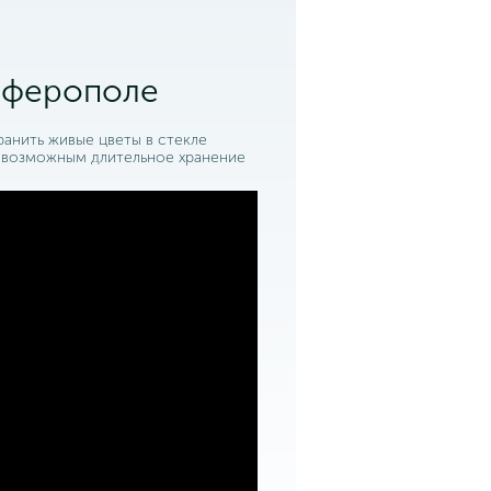
мферополе
ранить живые цветы в стекле
о возможным длительное хранение