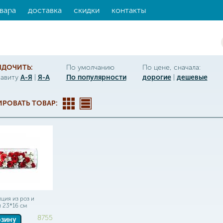
вара
доставка
скидки
контакты
ЯДОЧИТЬ:
По умолчанию
По цене, сначала:
фавиту
А-Я
|
Я-А
По популярности
дорогие
|
дешевые
РОВАТЬ ТОВАР:
ция из роз и
 23*16 см
8755
рзину