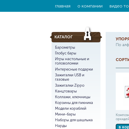
главная
о компании
видео то
КАТАЛОГ
УПОР
По ал
Барометры
Глобус бары
Игры настольные и
СОРТИ
головоломки
Интересные подарки
Зажигалки USB и
газовые
Зажигалки Zippo
Канцтовары
Коллажи, ключницы
Корзины для пикника
Модели кораблей
Мини-бары
Компози
орхидей
Наборы для шашлыка
Нарды
в ко