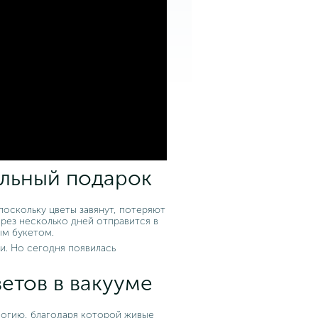
альный подарок
поскольку цветы завянут, потеряют
ерез несколько дней отправится в
ым букетом.
и. Но сегодня появилась
етов в вакууме
огию, благодаря которой живые