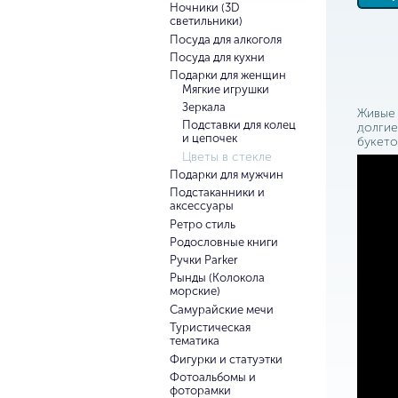
Ночники (3D
светильники)
Посуда для алкоголя
Посуда для кухни
Подарки для женщин
Мягкие игрушки
Зеркала
Живые 
Подставки для колец
долгие
и цепочек
букето
Цветы в стекле
Подарки для мужчин
Подстаканники и
аксессуары
Ретро стиль
Родословные книги
Ручки Parker
Рынды (Колокола
морские)
Самурайские мечи
Туристическая
тематика
Фигурки и статуэтки
Фотоальбомы и
фоторамки