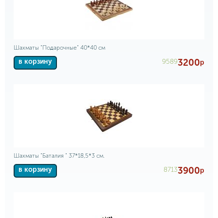
Шахматы "Подарочные" 40*40 см
3200
9589
в корзину
р
Шахматы "Баталия " 37*18,5*3 см.
3900
8713
в корзину
р