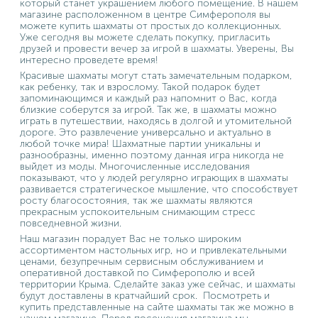
который станет украшением любого помещение. В нашем
магазине расположенном в центре Симферополя вы
можете купить шахматы от простых до коллекционных.
Уже сегодня вы можете сделать покупку, пригласить
друзей и провести вечер за игрой в шахматы. Уверены, Вы
интересно проведете время!
Красивые шахматы могут стать замечательным подарком,
как ребенку, так и взрослому. Такой подарок будет
запоминающимся и каждый раз напомнит о Вас, когда
близкие соберутся за игрой. Так же, в шахматы можно
играть в путешествии, находясь в долгой и утомительной
дороге. Это развлечение универсально и актуально в
любой точке мира! Шахматные партии уникальны и
разнообразны, именно поэтому данная игра никогда не
выйдет из моды. Многочисленные исследования
показывают, что у людей регулярно играющих в шахматы
развивается стратегическое мышление, что способствует
росту благосостояния, так же шахматы являются
прекрасным успокоительным снимающим стресс
повседневной жизни.
Наш магазин порадует Вас не только широким
ассортиментом настольных игр, но и привлекательными
ценами, безупречным сервисным обслуживанием и
оперативной доставкой по Симферополю и всей
территории Крыма. Сделайте заказ уже сейчас, и шахматы
будут доставлены в кратчайший срок. Посмотреть и
купить представленные на сайте шахматы так же можно в