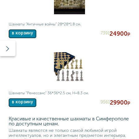
Шахматы "Античные войны" 28*28*1.8 см.
24900
7391
в корзину
р
Шахматы "Ренессанс" 36*36*2.5 см, H=8.3 см.
29900
9561
в корзину
р
Красивые и качественные шахматы в Симферополе
по доступным ценам.
Шахматы являются не только самой любимой игрой
интеллектуалов, но и элегантным предметом интерьера,