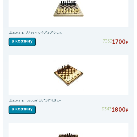
Шахматы "Айвенго"40*20*6 см.
1700
7363
в корзину
р
Шахматы "Барон" 28*14*4,8 см
1800
9343
в корзину
р