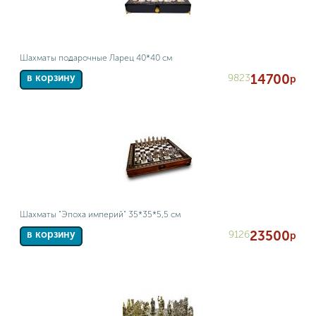
Шахматы подарочные Ларец 40*40 см
14700
9823
в корзину
р
Шахматы "Эпоха империй" 35*35*5,5 см
23500
9126
в корзину
р