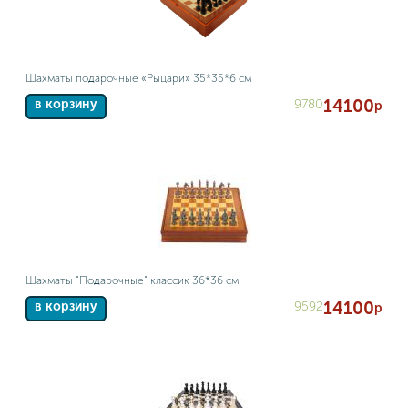
Шахматы подарочные «Рыцари» 35*35*6 см
14100
9780
в корзину
р
Шахматы "Подарочные" классик 36*36 см
14100
9592
в корзину
р