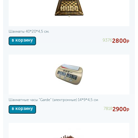
Шахматы 40*20*4,5 см.
2800
9376
в корзину
р
Шахматные часы "Garde" (электронные) 14*9*4,5 см
2900
7818
в корзину
р