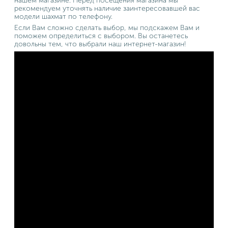
нашем магазине. Перед посещения магазина мы
рекомендуем уточнять наличие заинтересовавшей вас
модели шахмат по телефону.
Если Вам сложно сделать выбор, мы подскажем Вам и
поможем определиться с выбором. Вы останетесь
довольны тем, что выбрали наш интернет-магазин!