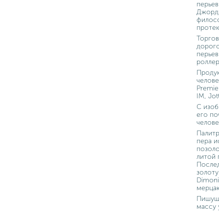
перьев
Джордж
филосо
протек
Торгов
дорого
перьев
роллер
Продук
челове
Premie
IM, Jot
С изоб
его по
челове
Палитр
пера и
позоло
литой 
Послед
золоту
Dimoni
мерца
Пишущи
массу 