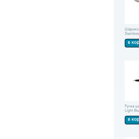
Шариков
Stainles
в ко
Ручка ш
Light Bl
в ко