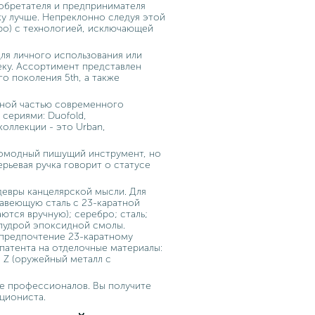
зобретателя и предпринимателя
у лучше. Непреклонно следуя этой
еро) с технологией, исключающей
ля личного использования или
еку. Ассортимент представлен
о поколения 5th, а также
жной частью современного
сериями: Duofold,
коллекции - это Urban,
ромодный пишущий инструмент, но
рьевая ручка говорит о статусе
девры канцелярской мысли. Для
жавеющую сталь с 23-каратной
ются вручную); серебро; сталь;
 пудрой эпоксидной смолы.
 предпочтение 23-каратному
 патента на отделочные материалы:
e Z (оружейный металл с
е профессионалов. Вы получите
циониста.