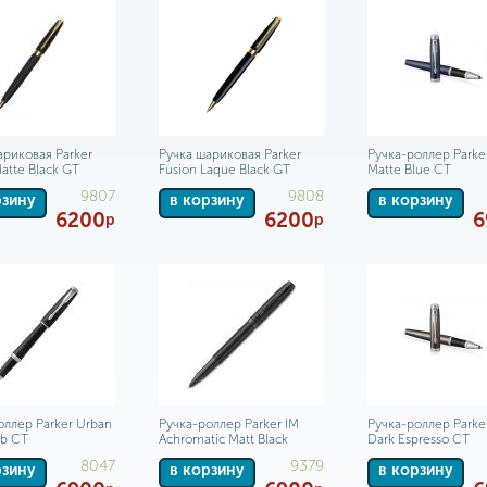
ариковая Parker
Ручка шариковая Parker
Ручка-роллер Parke
atte Black GT
Fusion Laque Black GT
Matte Blue CT
9807
9808
рзину
в корзину
в корзину
6200
6200
6
р
р
оллер Parker Urban
Ручка-роллер Parker IM
Ручка-роллер Parke
ab CT
Achromatic Matt Black
Dark Espresso CT
8047
9379
рзину
в корзину
в корзину