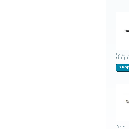
Ручка ш
SE BLUE
в ко
Ручка пе