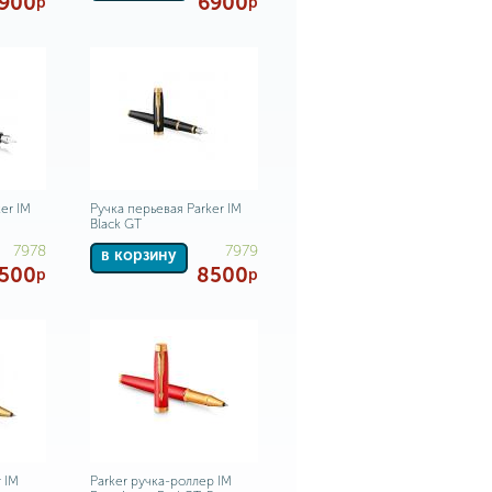
900
6900
р
р
er IM
Ручка перьевая Parker IM
Black GT
7978
7979
в корзину
500
8500
р
р
 IM
Parker ручка-роллер IM