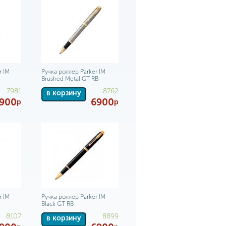
r IM
Ручка роллер Parker IM
Brushed Metal GT RB
7981
8762
в корзину
900
6900
р
р
r IM
Ручка роллер Parker IM
Black GT RB
8107
8899
в корзину