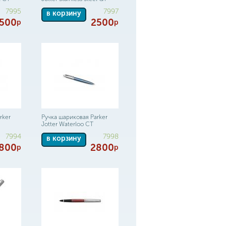
7995
7997
в корзину
500
2500
р
р
rker
Ручка шариковая Parker
Jotter Waterloo CT
7994
7998
в корзину
800
2800
р
р