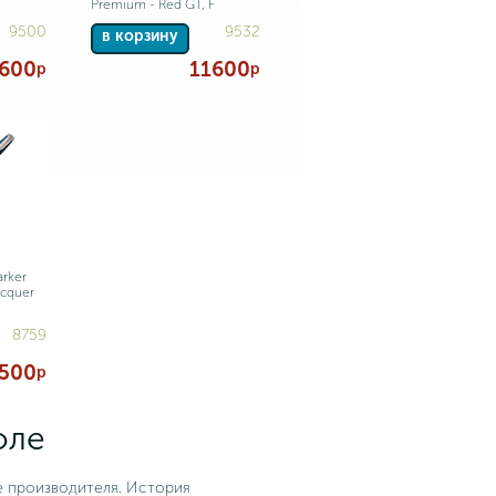
Premium - Red GT, F
9500
9532
в корзину
1600
11600
р
р
rker
acquer
8759
500
р
оле
е производителя. История