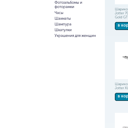
Фотоальбомы и
фоторамки
Шариков
Часы
Jotter 7
Gold GT
Шахматы
Шампура
в ко
Шкатулки
Украшения для женщин
Шариков
Jotter X
в ко