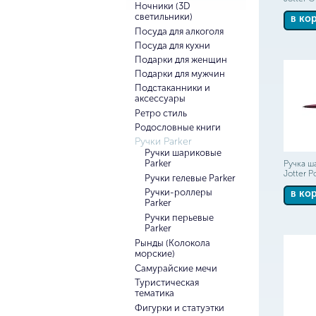
Ночники (3D
светильники)
в ко
Посуда для алкоголя
Посуда для кухни
Подарки для женщин
Подарки для мужчин
Подстаканники и
аксессуары
Ретро стиль
Родословные книги
Ручки Parker
Ручки шариковые
Parker
Ручка ш
Jotter P
Ручки гелевые Parker
Ручки-роллеры
в ко
Parker
Ручки перьевые
Parker
Рынды (Колокола
морские)
Самурайские мечи
Туристическая
тематика
Фигурки и статуэтки