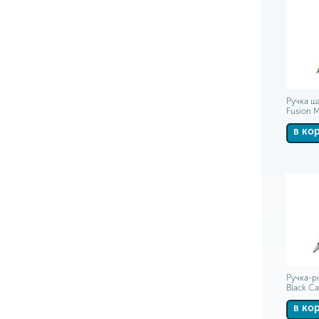
Ручка ш
Fusion M
в ко
Ручка-р
Black C
в ко