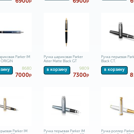
6900
6900
6
р
р
ариковая Parker IM
Ручка шариковая Parker
Ручка перьевая Park
 ORIGIN
Aster Matte Black GT
Black CT.
8680
9809
рзину
в корзину
в корзину
7000
7300
8
р
р
рьевая Parker IM
Ручка перьевая Parker IM
Ручка роллер Parker