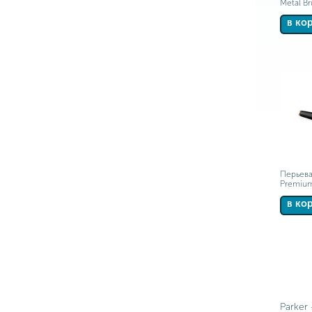
Metal B
в ко
Перьева
Premium
в ко
Parker