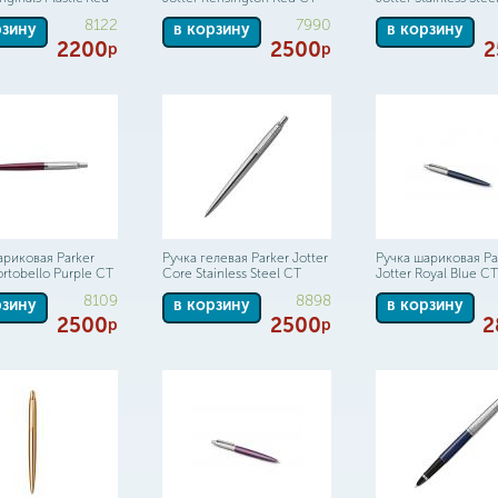
8122
7990
рзину
в корзину
в корзину
2200
2500
2
р
р
ариковая Parker
Ручка гелевая Parker Jotter
Ручка шариковая Pa
ortobello Purple CT
Core Stainless Steel CT
Jotter Royal Blue CT
8109
8898
рзину
в корзину
в корзину
2500
2500
2
р
р