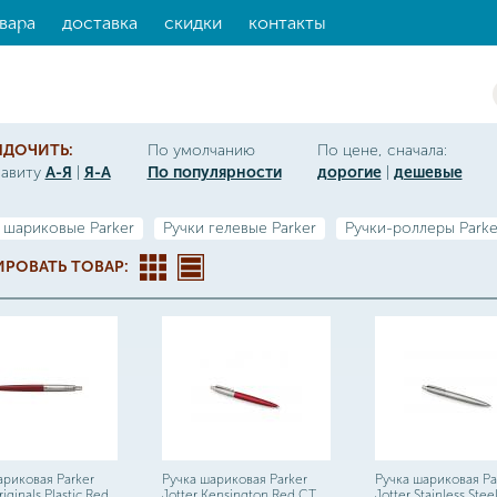
вара
доставка
скидки
контакты
ЯДОЧИТЬ:
По умолчанию
По цене, сначала:
фавиту
А-Я
|
Я-А
По популярности
дорогие
|
дешевые
 шариковые Parker
Ручки гелевые Parker
Ручки-роллеры Parke
РОВАТЬ ТОВАР:
ариковая Parker
Ручка шариковая Parker
Ручка шариковая Pa
iginals Plastic Red
Jotter Kensington Red CT
Jotter Stainless Stee