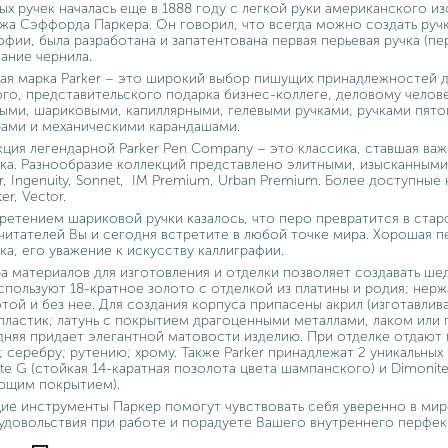
ых ручек началась еще в 1888 году с легкой руки американского и
а Сэффорда Паркера. Он говорил, что всегда можно создать ручк
фии, была разработана и запатентована первая перьевая ручка (п
ание чернила.
ая марка Parker – это широкий выбор пишущих принадлежностей д
го, представительского подарка бизнес-коллеге, деловому челов
ыми, шариковыми, капиллярными, гелевыми ручками, ручками пятог
ами и механическими карандашами.
ция легендарной Parker Pen Company – это классика, ставшая ва
ка. Разнообразие коллекций представлено элитными, изысканными 
r, Ingenuity, Sonnet, IM Premium, Urban Premium. Более доступные 
ter, Vector.
ретением шариковой ручки казалось, что перо превратится в ста
читателей Вы и сегодня встретите в любой точке мира. Хорошая пе
ка, его уважение к искусству каллиграфии.
а материалов для изготовления и отделки позволяет создавать ше
спользуют 18-кратное золото с отделкой из платины и родия; нер
той и без нее. Для создания корпуса припасены акрил (изготавлива
пластик; латунь с покрытием драгоценными металлами, лаком или
няя придает элегантной матовости изделию. При отделке отдают
; серебру; рутению; хрому. Также Parker принадлежат 2 уникальных
te G (стойкая 14-каратная позолота цвета шампанского) и Dimonit
ющим покрытием).
е инструменты Паркер помогут чувствовать себя уверенно в мир
удовольствия при работе и порадуете Вашего внутреннего перфек