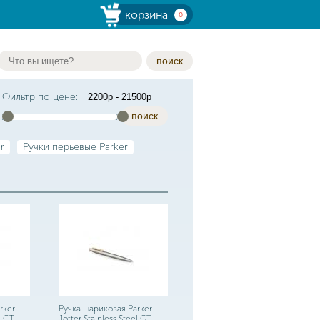
корзина
0
поиск
Фильтр по цене:
поиск
r
Ручки перьевые Parker
rker
Ручка шариковая Parker
l CT
Jotter Stainless Steel GT