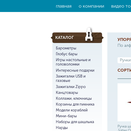
главная
о компании
видео то
КАТАЛОГ
УПОР
По ал
Барометры
Глобус бары
Игры настольные и
Ручки
головоломки
СОРТИ
Интересные подарки
Зажигалки USB и
газовые
Зажигалки Zippo
Канцтовары
Коллажи, ключницы
Корзины для пикника
Модели кораблей
Мини-бары
Наборы для шашлыка
Ручка ш
Нарды
Jotter Or