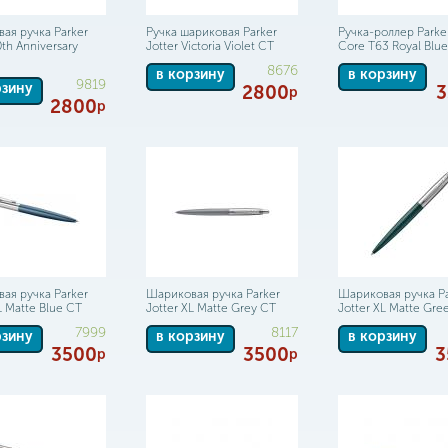
ая ручка Parker
Ручка шариковая Parker
Ручка-роллер Parker
0th Anniversary
Jotter Victoria Violet CT
Core T63 Royal Blue
8676
в корзину
в корзину
9819
рзину
2800
3
р
2800
р
ая ручка Parker
Шариковая ручка Parker
Шариковая ручка Pa
L Matte Blue CT
Jotter XL Matte Grey CT
Jotter XL Matte Gre
7999
8117
рзину
в корзину
в корзину
3500
3500
3
р
р