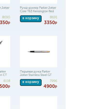
 Jotter
Ручка-роллер Parker Jotter
Core T63 Kensington Red
8690
8691
в корзину
350
3350
р
р
rker
Перьевая ручка Parker
en CT
Jotter Stainless Steel GT
8118
7996
в корзину
500
4900
р
р