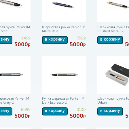
ая ручка Parker IM
Шариковая ручка Parker IM
Шариковая ручка Pa
s Steel CT
Matte Blue CT
Brushed Metal GT
9499
7982
рзину
в корзину
в корзину
5000
5000
5
р
р
ариковая Parker IM
Ручка шариковая Parker IM
Шариковая ручка Pa
ue Grey CT
Dark Espresso CT
Urban
8099
8100
рзину
в корзину
в корзину
5000
5000
5
р
р