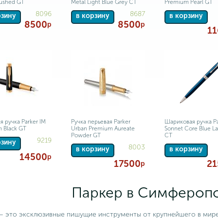
rushed GT
Metal Light Blue Grey CT
Premium Pearl GT
8096
8687
рзину
в корзину
в корзину
8500
8500
р
р
1
я ручка Parker IM
Ручка перьевая Parker
Шариковая ручка Pa
 Black GT
Urban Premium Aureate
Sonnet Core Blue L
Powder GT
CT
9219
рзину
8003
в корзину
в корзину
14500
р
17500
21
р
Паркер в Симфероп
 – это эксклюзивные пишущие инструменты от крупнейшего в мир