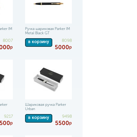
rker IM
Ручка шариковая Parker IM
Metal Black GT
8007
8098
в корзину
000
5000
р
р
rker
Шариковая ручка Parker
Urban
9217
9498
в корзину
500
5500
р
р