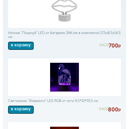
Ночник "Поцелуй" LED от батареек 3АА (не в комплекте) 17,5х8,5х14,5
см
700
9429
в корзину
р
Светильник "Фламинго" LED RGB от сети 9,5*10*19,5 см
800
9468
в корзину
р