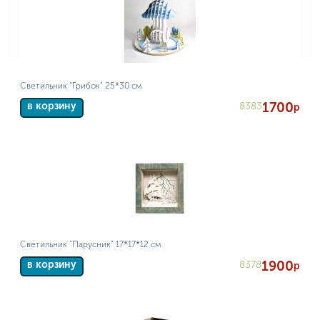
Светильник "Грибок" 25*30 см
1700
8383
в корзину
р
Светильник "Парусник" 17*17*12 см
1900
8378
в корзину
р