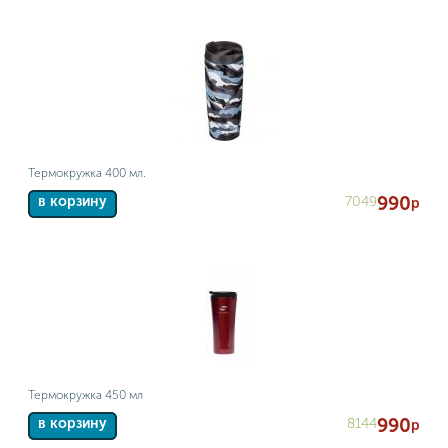
Термокружка 400 мл.
990
7049
в корзину
р
Термокружка 450 мл
990
8144
в корзину
р