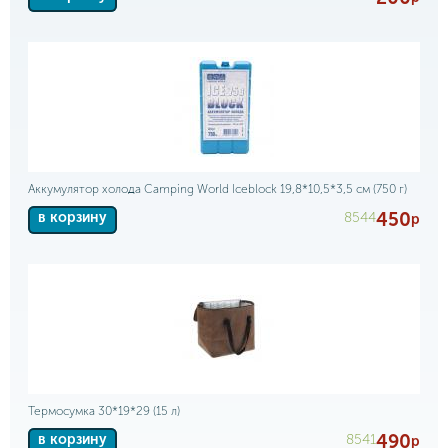
Аккумулятор холода Camping World Iceblock 19,8*10,5*3,5 см (750 г)
450
8544
в корзину
р
Термосумка 30*19*29 (15 л)
490
8541
в корзину
р