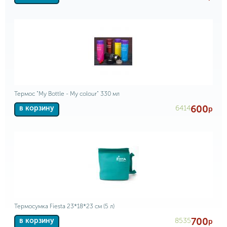
Термос "My Bottle - My colour" 330 мл
600
6414
в корзину
р
Термосумка Fiesta 23*18*23 см (5 л)
700
8535
в корзину
р