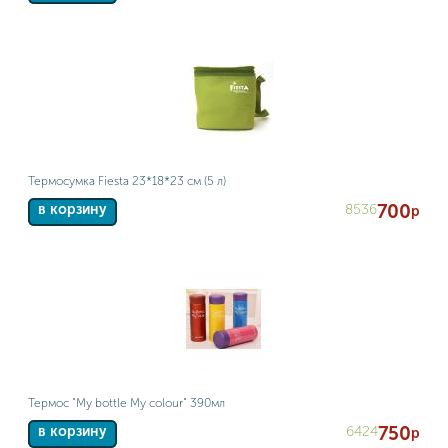
Термосумка Fiesta 23*18*23 см (5 л)
700
8536
в корзину
р
Термос "My bottle My colour" 390мл
750
6424
в корзину
р