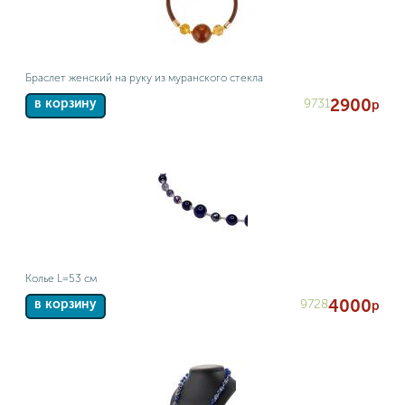
Браслет женский на руку из муранского стекла
2900
9731
в корзину
р
Колье L=53 см
4000
9728
в корзину
р