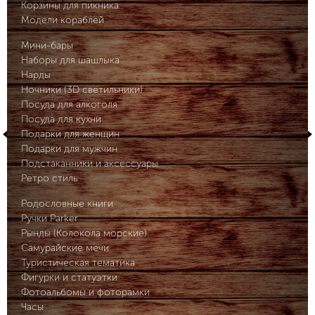
Корзины для пикника
Модели кораблей
Мини-бары
Наборы для шашлыка
Нарды
Ночники (3D светильники)
Посуда для алкоголя
Посуда для кухни
Подарки для женщин
Подарки для мужчин
Подстаканники и аксессуары
Ретро стиль
Родословные книги
Ручки Parker
Рынды (Колокола морские)
Самурайские мечи
Туристическая тематика
Фигурки и статуэтки
Фотоальбомы и фоторамки
Часы