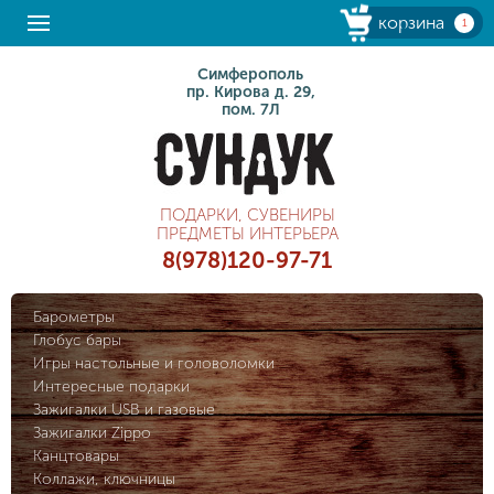
корзина
1
Симферополь
пр. Кирова д. 29,
пом. 7Л
ПОДАРКИ, СУВЕНИРЫ
ПРЕДМЕТЫ ИНТЕРЬЕРА
8(978)120-97-71
Барометры
Глобус бары
Игры настольные и головоломки
Интересные подарки
Зажигалки USB и газовые
Зажигалки Zippo
Канцтовары
Коллажи, ключницы