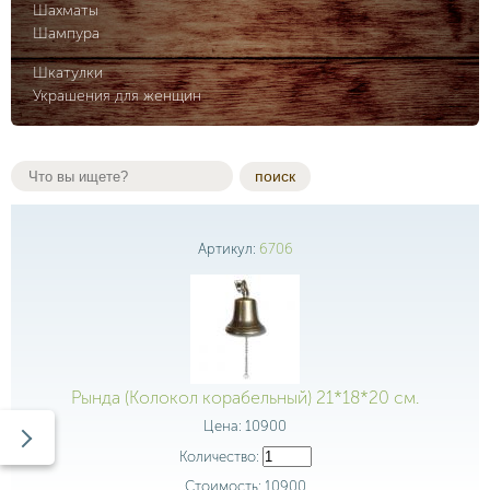
Шахматы
Шампура
Шкатулки
Украшения для женщин
поиск
Артикул:
6706
Рында (Колокол корабельный) 21*18*20 см.
Цена:
10900
Количество:
Стоимость:
10900