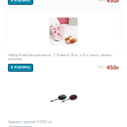
450
9422
в корзину
р
Набор бомбочек для ванны "С 8 марта", 8 шт. х 20 г, кокос, ваниль,
шоколад
450
9423
в корзину
р
Зеркало с ручкой 7*20*2 см