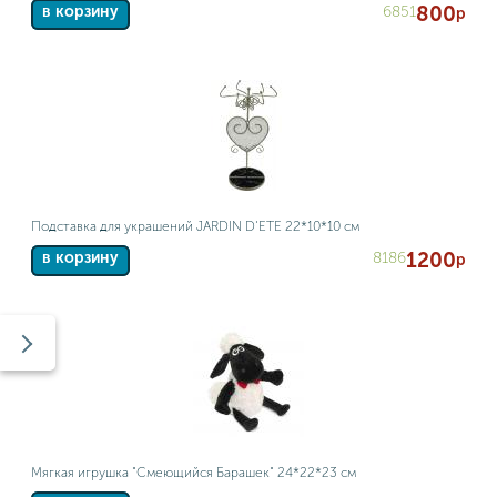
800
6851
в корзину
р
Подставка для украшений JARDIN D'ETE 22*10*10 см
1200
8186
в корзину
р
Мягкая игрушка "Смеющийся Барашек" 24*22*23 см