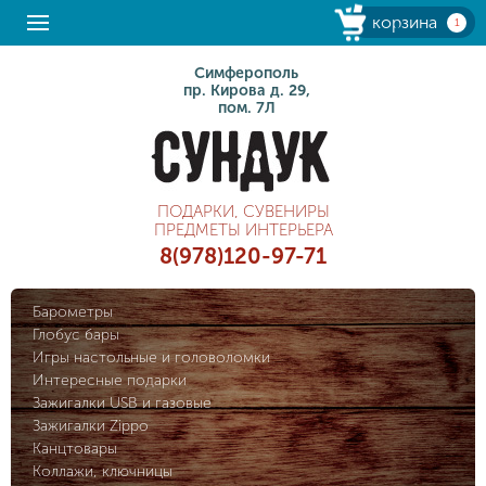
корзина
1
Симферополь
пр. Кирова д. 29,
пом. 7Л
ПОДАРКИ, СУВЕНИРЫ
ПРЕДМЕТЫ ИНТЕРЬЕРА
8(978)120-97-71
Барометры
Глобус бары
Игры настольные и головоломки
Интересные подарки
Зажигалки USB и газовые
Зажигалки Zippo
Канцтовары
Коллажи, ключницы