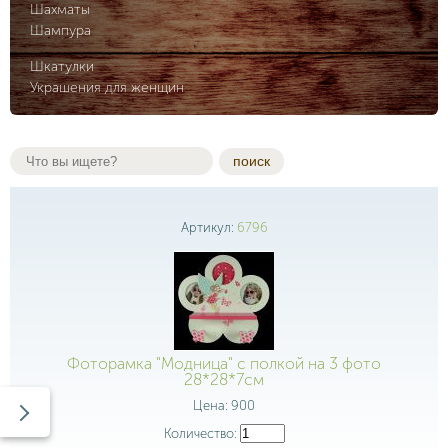
Шахматы
Шампура
Шкатулки
Украшения для женщин
поиск
Артикул:
6796
Фоторамка "Модница" с полкой на 3 фото
28*28*7см
Цена:
900
Количество: