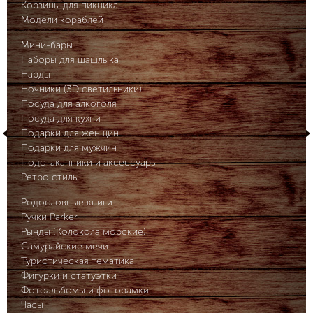
Корзины для пикника
Модели кораблей
Мини-бары
Наборы для шашлыка
Нарды
Ночники (3D светильники)
Посуда для алкоголя
Посуда для кухни
Подарки для женщин
Подарки для мужчин
Подстаканники и аксессуары
Ретро стиль
Родословные книги
Ручки Parker
Рынды (Колокола морские)
Самурайские мечи
Туристическая тематика
Фигурки и статуэтки
Фотоальбомы и фоторамки
Часы