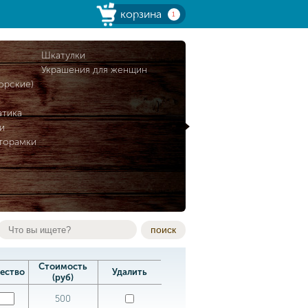
корзина
1
и
Шкатулки
Украшения для женщин
орские)
атика
и
торамки
поиск
Стоимость
ество
Удалить
(руб)
500