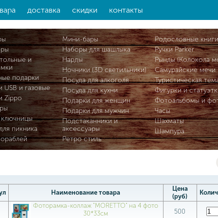
вара
доставка
скидки
контакты
ры
Мини-бары
Родословные книг
ары
Наборы для шашлыка
Ручки Parker
тольные и
Нарды
Рынды (Колокола м
омки
Ночники (3D светильники)
Самурайские мечи
ные подарки
Посуда для алкоголя
Туристическая тем
и USB и газовые
Посуда для кухни
Фигурки и статуэтк
и Zippo
Подарки для женщин
Фотоальбомы и фо
ры
Подарки для мужчин
Часы
 ключницы
Подстаканники и
Шахматы
для пикника
аксессуары
Шампура
кораблей
Ретро стиль
Цена
ул
Наименование товара
Колич
(руб)
Фоторамка-коллаж "MORETTO" на 4 фото
9
500
30*33см