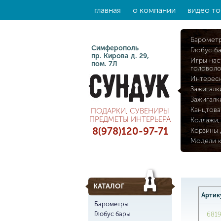
главная
о компании
видео то
Баромет
Симферополь
Глобус б
пр. Кирова д. 29,
Игры нас
пом. 7Л
головол
Интерес
Зажигалк
Зажигалк
Канцтова
ПОДАРКИ, СУВЕНИРЫ
ПРЕДМЕТЫ ИНТЕРЬЕРА
Коллажи,
8(978)120-97-71
Корзины 
Модели 
КАТАЛОГ
Артик
Барометры
Глобус бары
681