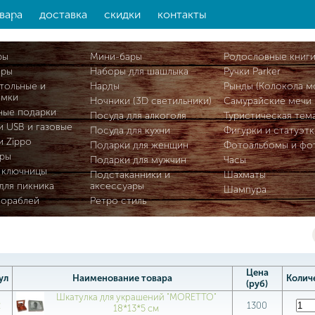
вара
доставка
скидки
контакты
ры
Мини-бары
Родословные книг
ары
Наборы для шашлыка
Ручки Parker
тольные и
Нарды
Рынды (Колокола м
омки
Ночники (3D светильники)
Самурайские мечи
ные подарки
Посуда для алкоголя
Туристическая тем
и USB и газовые
Посуда для кухни
Фигурки и статуэтк
и Zippo
Подарки для женщин
Фотоальбомы и фо
ры
Подарки для мужчин
Часы
 ключницы
Подстаканники и
Шахматы
для пикника
аксессуары
Шампура
кораблей
Ретро стиль
Цена
ул
Наименование товара
Колич
(руб)
Шкатулка для украшений "MORETTO"
2
1300
18*13*5 см