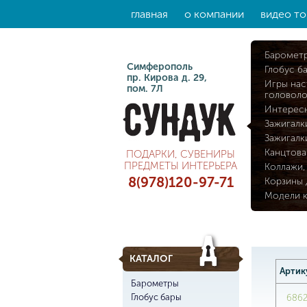
главная
о компании
видео то
Баромет
Симферополь
Глобус б
пр. Кирова д. 29,
Игры нас
пом. 7Л
головол
Интерес
Зажигалк
Зажигалк
Канцтова
ПОДАРКИ, СУВЕНИРЫ
ПРЕДМЕТЫ ИНТЕРЬЕРА
Коллажи,
8(978)120-97-71
Корзины 
Модели 
КАТАЛОГ
Артик
Барометры
Глобус бары
686