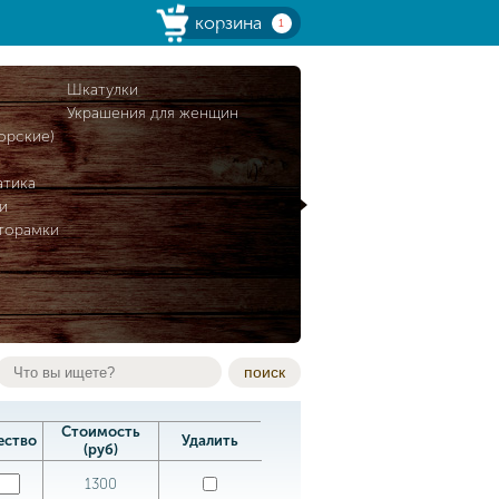
корзина
1
и
Шкатулки
Украшения для женщин
орские)
атика
и
торамки
поиск
Стоимость
ество
Удалить
(руб)
1300