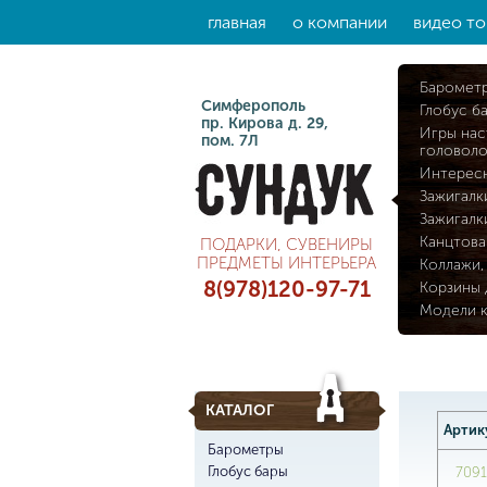
главная
о компании
видео то
Баромет
Симферополь
Глобус б
пр. Кирова д. 29,
Игры нас
пом. 7Л
головол
Интерес
Зажигалк
Зажигалк
Канцтова
ПОДАРКИ, СУВЕНИРЫ
ПРЕДМЕТЫ ИНТЕРЬЕРА
Коллажи,
8(978)120-97-71
Корзины 
Модели 
КАТАЛОГ
Артик
Барометры
Глобус бары
7091