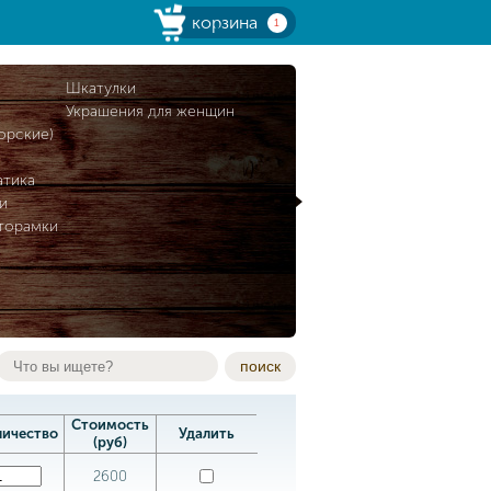
корзина
1
и
Шкатулки
Украшения для женщин
орские)
атика
и
торамки
поиск
Стоимость
личество
Удалить
(руб)
2600