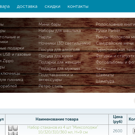
вара
доставка
скидки
контакты
ры
Мини-бары
Родословные книг
ары
Наборы для шашлыка
Ручки Parker
тольные и
Нарды
Рынды (Колокола м
омки
Ночники (3D светильники)
Самурайские мечи
ные подарки
Посуда для алкоголя
Туристическая тем
и USB и газовые
Посуда для кухни
Фигурки и статуэтк
и Zippo
Подарки для женщин
Фотоальбомы и фо
ры
Подарки для мужчин
Часы
 ключницы
Подстаканники и
Шахматы
для пикника
аксессуары
Шампура
кораблей
Ретро стиль
Цена
ул
Наименование товара
Ко
(руб)
Набор стаканов из 4 шт "Миксолоджи"
2600
10/320/310/360 мл, Н=9 см