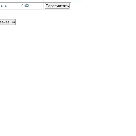
того
4300