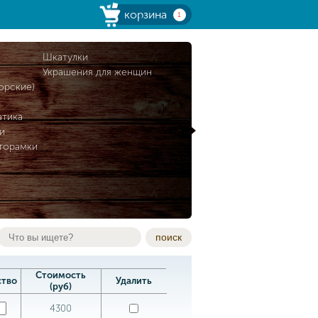
корзина
1
и
Шкатулки
Украшения для женщин
орские)
атика
и
торамки
поиск
Стоимость
ство
Удалить
(руб)
4300