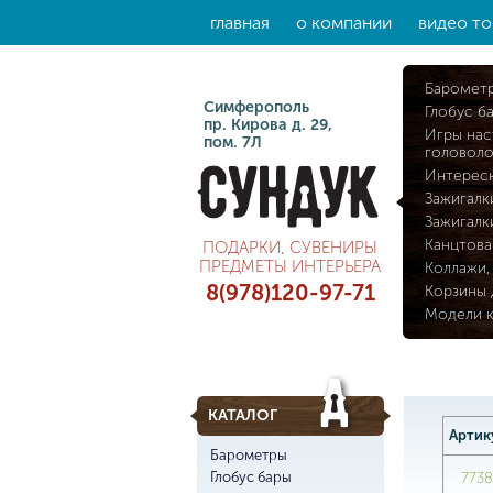
главная
о компании
видео то
Баромет
Симферополь
Глобус б
пр. Кирова д. 29,
Игры нас
пом. 7Л
головол
Интерес
Зажигалк
Зажигалк
Канцтова
ПОДАРКИ, СУВЕНИРЫ
ПРЕДМЕТЫ ИНТЕРЬЕРА
Коллажи,
8(978)120-97-71
Корзины 
Модели 
КАТАЛОГ
Артик
Барометры
Глобус бары
7738