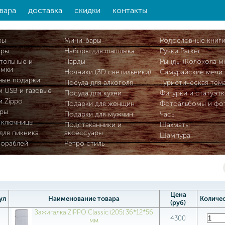
вара
доставка
скидки
контакты
ры
Мини-бары
Родословные книг
ары
Наборы для шашлыка
Ручки Parker
тольные и
Нарды
Рынды (Колокола м
омки
Ночники (3D светильники)
Самурайские мечи
ные подарки
Посуда для алкоголя
Туристическая тем
и USB и газовые
Посуда для кухни
Фигурки и статуэтк
и Zippo
Подарки для женщин
Фотоальбомы и фо
ры
Подарки для мужчин
Часы
 ключницы
Подстаканники и
Шахматы
для пикника
аксессуары
Шампура
кораблей
Ретро стиль
Цена
ул
Наименование товара
Количе
(руб)
Зажигалка ZIPPO Classic (205) 36*12*56
4300
мм