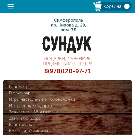
корзина
1
Симферополь
пр. Кирова д. 29,
пом. 7Л
ПОДАРКИ, СУВЕНИРЫ
ПРЕДМЕТЫ ИНТЕРЬЕРА
8(978)120-97-71
Барометры
Глобус бары
Игры настольные и головоломки
Интересные подарки
Зажигалки USB и газовые
Зажигалки Zippo
Канцтовары
Коллажи, ключницы