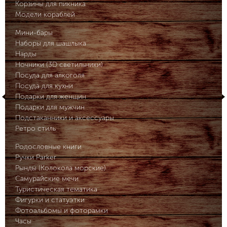
Корзины для пикника
Модели кораблей
Мини-бары
Наборы для шашлыка
Нарды
Ночники (3D светильники)
Посуда для алкоголя
Посуда для кухни
Подарки для женщин
Подарки для мужчин
Подстаканники и аксессуары
Ретро стиль
Родословные книги
Ручки Parker
Рынды (Колокола морские)
Самурайские мечи
Туристическая тематика
Фигурки и статуэтки
Фотоальбомы и фоторамки
Часы