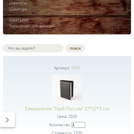
Шахматы
Шампура
Шкатулки
Украшения для женщин
поиск
Артикул:
7859
Ежедневник "Герб России" 17*12*3 см
Цена:
2100
Количество:
Стоимость:
2100