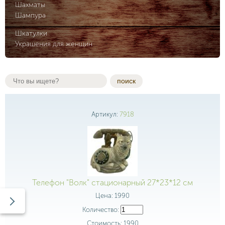
Шахматы
Шампура
Шкатулки
Украшения для женщин
поиск
Артикул:
7918
Телефон "Волк" стационарный 27*23*12 см
Цена:
1990
Количество:
Стоимость:
1990