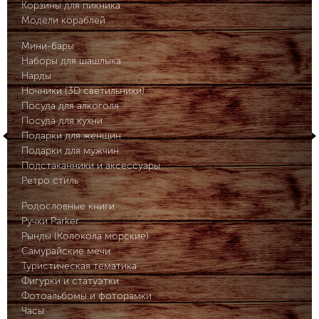
Корзины для пикника
Модели кораблей
Мини-бары
Наборы для шашлыка
Нарды
Ночники (3D светильники)
Посуда для алкоголя
Посуда для кухни
Подарки для женщин
Подарки для мужчин
Подстаканники и аксессуары
Ретро стиль
Родословные книги
Ручки Parker
Рынды (Колокола морские)
Самурайские мечи
Туристическая тематика
Фигурки и статуэтки
Фотоальбомы и фоторамки
Часы