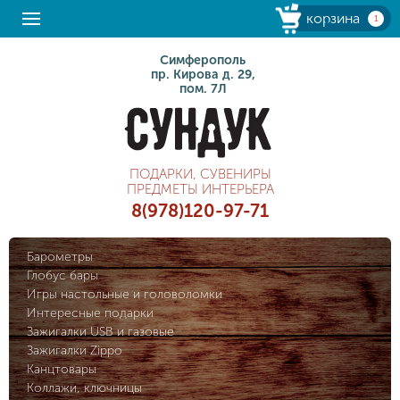
корзина
1
Симферополь
пр. Кирова д. 29,
пом. 7Л
ПОДАРКИ, СУВЕНИРЫ
ПРЕДМЕТЫ ИНТЕРЬЕРА
8(978)120-97-71
Барометры
Глобус бары
Игры настольные и головоломки
Интересные подарки
Зажигалки USB и газовые
Зажигалки Zippo
Канцтовары
Коллажи, ключницы