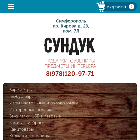
корзина
1
Симферополь
пр. Кирова д. 29,
пом. 7Л
ПОДАРКИ, СУВЕНИРЫ
ПРЕДМЕТЫ ИНТЕРЬЕРА
8(978)120-97-71
Барометры
Глобус бары
Игры настольные и головоломки
Интересные подарки
Зажигалки USB и газовые
Зажигалки Zippo
Канцтовары
Коллажи, ключницы