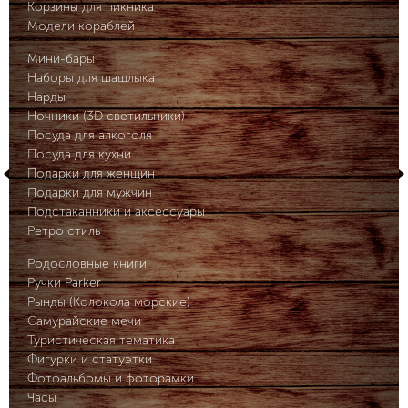
Корзины для пикника
Модели кораблей
Мини-бары
Наборы для шашлыка
Нарды
Ночники (3D светильники)
Посуда для алкоголя
Посуда для кухни
Подарки для женщин
Подарки для мужчин
Подстаканники и аксессуары
Ретро стиль
Родословные книги
Ручки Parker
Рынды (Колокола морские)
Самурайские мечи
Туристическая тематика
Фигурки и статуэтки
Фотоальбомы и фоторамки
Часы