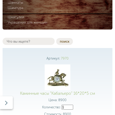
Шахматы
Шампура
Шкатулки
Украшения для женщин
поиск
Артикул:
7970
Каминные часы "Кабальеро" 16*20*5 см
Цена:
8900
Количество:
Стоимость:
8900