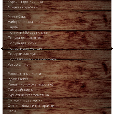
Корзины для пикника
Модели кораблей
Мини-бары
Наборы для шашлыка
Нарды
Ночники (3D светильники)
Посуда для алкоголя
Посуда для кухни
Подарки для женщин
Подарки для мужчин
Подстаканники и аксессуары
Ретро стиль
Родословные книги
Ручки Parker
Рынды (Колокола морские)
Самурайские мечи
Туристическая тематика
Фигурки и статуэтки
Фотоальбомы и фоторамки
Часы