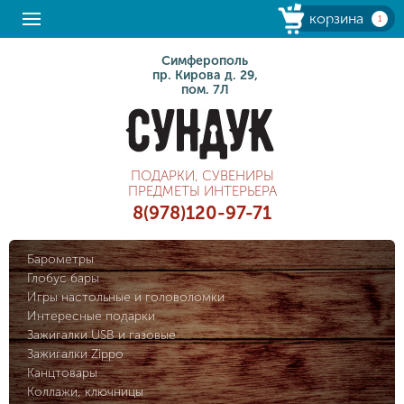
корзина
1
Симферополь
пр. Кирова д. 29,
пом. 7Л
ПОДАРКИ, СУВЕНИРЫ
ПРЕДМЕТЫ ИНТЕРЬЕРА
8(978)120-97-71
Барометры
Глобус бары
Игры настольные и головоломки
Интересные подарки
Зажигалки USB и газовые
Зажигалки Zippo
Канцтовары
Коллажи, ключницы