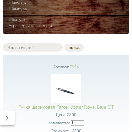
Шахматы
Шампура
Шкатулки
Украшения для женщин
поиск
Артикул:
7994
Ручка шариковая Parker Jotter Royal Blue CT
Цена:
2800
Количество:
Стоимость:
2800