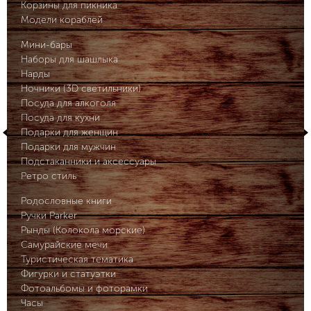
Корзины для пикника
Модели кораблей
Мини-бары
Наборы для шашлыка
Нарды
Ночники (3D светильники)
Посуда для алкоголя
Посуда для кухни
Подарки для женщин
Подарки для мужчин
Подстаканники и аксессуары
Ретро стиль
Родословные книги
Ручки Parker
Рынды (Колокола морские)
Самурайские мечи
Туристическая тематика
Фигурки и статуэтки
Фотоальбомы и фоторамки
Часы