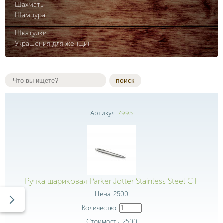
Шахматы
Шампура
Шкатулки
Украшения для женщин
поиск
Артикул:
7995
Ручка шариковая Parker Jotter Stainless Steel CT
Цена:
2500
Количество:
Стоимость:
2500