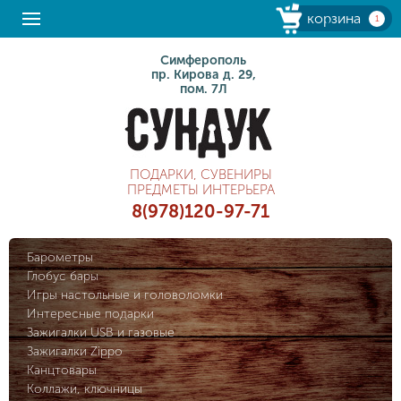
корзина
1
Симферополь
пр. Кирова д. 29,
пом. 7Л
ПОДАРКИ, СУВЕНИРЫ
ПРЕДМЕТЫ ИНТЕРЬЕРА
8(978)120-97-71
Барометры
Глобус бары
Игры настольные и головоломки
Интересные подарки
Зажигалки USB и газовые
Зажигалки Zippo
Канцтовары
Коллажи, ключницы