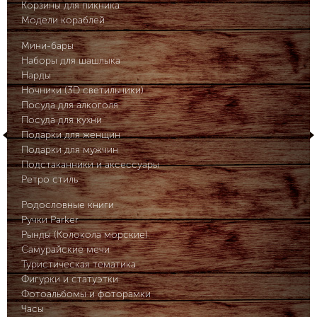
Корзины для пикника
Модели кораблей
Мини-бары
Наборы для шашлыка
Нарды
Ночники (3D светильники)
Посуда для алкоголя
Посуда для кухни
Подарки для женщин
Подарки для мужчин
Подстаканники и аксессуары
Ретро стиль
Родословные книги
Ручки Parker
Рынды (Колокола морские)
Самурайские мечи
Туристическая тематика
Фигурки и статуэтки
Фотоальбомы и фоторамки
Часы