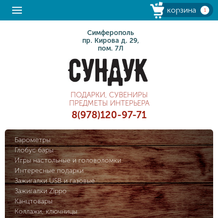
корзина
1
Симферополь
пр. Кирова д. 29,
пом. 7Л
ПОДАРКИ, СУВЕНИРЫ
ПРЕДМЕТЫ ИНТЕРЬЕРА
8(978)120-97-71
Барометры
Глобус бары
Игры настольные и головоломки
Интересные подарки
Зажигалки USB и газовые
Зажигалки Zippo
Канцтовары
Коллажи, ключницы