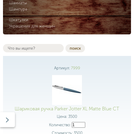
Шахматы
Шампура
Шкатулки
Украшения для женщин
поиск
Артикул:
7999
Шариковая ручка Parker Jotter XL Matte Blue CT
Цена:
3500
Количество:
Стоимость:
3500