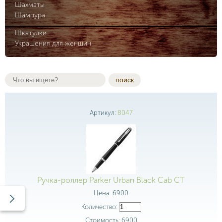
Шахматы
Шампура
Шкатулки
Украшения для женщин
поиск
Артикул:
8047
Ручка-роллер Parker Urban Black Cab CT
Цена:
6900
Количество:
Стоимость:
6900