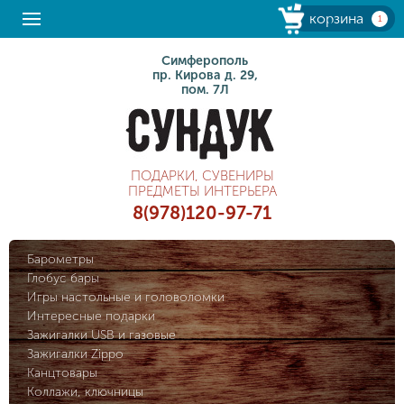
корзина
1
Симферополь
пр. Кирова д. 29,
пом. 7Л
ПОДАРКИ, СУВЕНИРЫ
ПРЕДМЕТЫ ИНТЕРЬЕРА
8(978)120-97-71
Барометры
Глобус бары
Игры настольные и головоломки
Интересные подарки
Зажигалки USB и газовые
Зажигалки Zippo
Канцтовары
Коллажи, ключницы