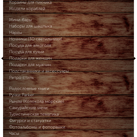
Корзины для пикника
Модели кораблей
Мини-бары
Наборы для шашлыка
Нарды
Ночники (3D светильники)
Посуда для алкоголя
Посуда для кухни
Подарки для женщин
Подарки для мужчин
Подстаканники и аксессуары
Ретро стиль
Родословные книги
Ручки Parker
Рынды (Колокола морские)
Самурайские мечи
Туристическая тематика
Фигурки и статуэтки
Фотоальбомы и фоторамки
Часы