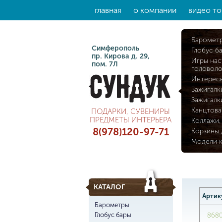
главная
о компании
видео то
Баромет
Симферополь
Глобус б
пр. Кирова д. 29,
Игры нас
пом. 7Л
головол
Интерес
Зажигалк
Зажигалк
Канцтова
ПОДАРКИ, СУВЕНИРЫ
ПРЕДМЕТЫ ИНТЕРЬЕРА
Коллажи,
8(978)120-97-71
Корзины 
Модели 
КАТАЛОГ
Артик
Барометры
Глобус бары
868