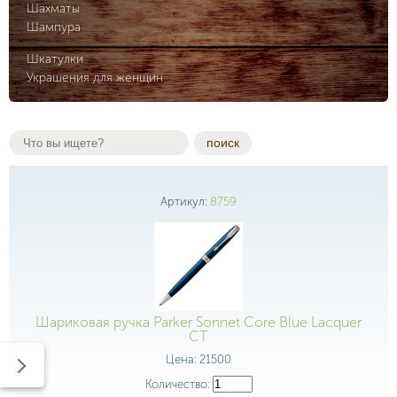
Шахматы
Шампура
Шкатулки
Украшения для женщин
поиск
Артикул:
8759
Шариковая ручка Parker Sonnet Core Blue Lacquer
CT
Цена:
21500
Количество: