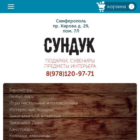
корзина
1
Симферополь
пр. Кирова д. 29,
пом. 7Л
ПОДАРКИ, СУВЕНИРЫ
ПРЕДМЕТЫ ИНТЕРЬЕРА
8(978)120-97-71
Барометры
Глобус бары
Игры настольные и головоломки
Интересные подарки
Зажигалки USB и газовые
Зажигалки Zippo
Канцтовары
Коллажи, ключницы