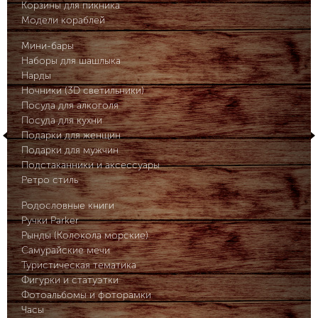
Корзины для пикника
Модели кораблей
Мини-бары
Наборы для шашлыка
Нарды
Ночники (3D светильники)
Посуда для алкоголя
Посуда для кухни
Подарки для женщин
Подарки для мужчин
Подстаканники и аксессуары
Ретро стиль
Родословные книги
Ручки Parker
Рынды (Колокола морские)
Самурайские мечи
Туристическая тематика
Фигурки и статуэтки
Фотоальбомы и фоторамки
Часы