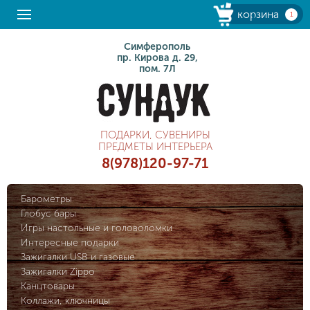
корзина
1
Симферополь
пр. Кирова д. 29,
пом. 7Л
ПОДАРКИ, СУВЕНИРЫ
ПРЕДМЕТЫ ИНТЕРЬЕРА
8(978)120-97-71
Барометры
Глобус бары
Игры настольные и головоломки
Интересные подарки
Зажигалки USB и газовые
Зажигалки Zippo
Канцтовары
Коллажи, ключницы