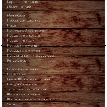
Корзины для пикника
Модели кораблей
Мини-бары
Наборы для шашлыка
Нарды
Ночники (3D светильники)
Посуда для алкоголя
Посуда для кухни
Подарки для женщин
Подарки для мужчин
Подстаканники и аксессуары
Ретро стиль
Родословные книги
Ручки Parker
Рынды (Колокола морские)
Самурайские мечи
Туристическая тематика
Фигурки и статуэтки
Фотоальбомы и фоторамки
Часы