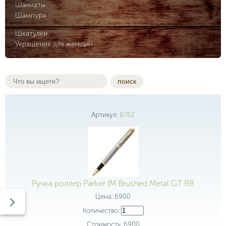
Шахматы
Шампура
Шкатулки
Украшения для женщин
поиск
Артикул:
8762
Ручка роллер Parker IM Brushed Metal GT RB
Цена:
6900
Количество:
Стоимость:
6900