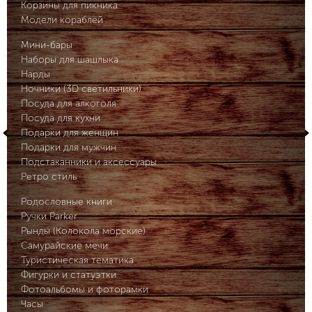
Корзины для пикника
Модели кораблей
Мини-бары
Наборы для шашлыка
Нарды
Ночники (3D светильники)
Посуда для алкоголя
Посуда для кухни
Подарки для женщин
Подарки для мужчин
Подстаканники и аксессуары
Ретро стиль
Родословные книги
Ручки Parker
Рынды (Колокола морские)
Самурайские мечи
Туристическая тематика
Фигурки и статуэтки
Фотоальбомы и фоторамки
Часы