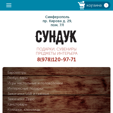
корзина
1
Симферополь
пр. Кирова д. 29,
пом. 7Л
ПОДАРКИ, СУВЕНИРЫ
ПРЕДМЕТЫ ИНТЕРЬЕРА
8(978)120-97-71
Барометры
Глобус бары
Игры настольные и головоломки
Интересные подарки
Зажигалки USB и газовые
Зажигалки Zippo
Канцтовары
Коллажи, ключницы