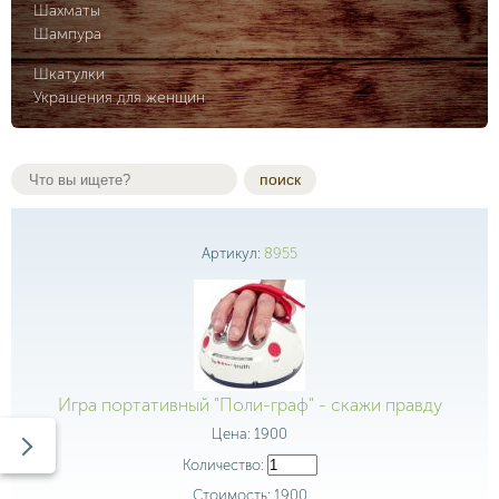
Шахматы
Шампура
Шкатулки
Украшения для женщин
поиск
Артикул:
8955
Игра портативный "Поли-граф" - скажи правду
Цена:
1900
Количество:
Стоимость:
1900