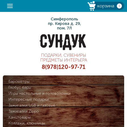
корзина
1
Симферополь
пр. Кирова д. 29,
пом. 7Л
ПОДАРКИ, СУВЕНИРЫ
ПРЕДМЕТЫ ИНТЕРЬЕРА
8(978)120-97-71
Барометры
Глобус бары
Игры настольные и головоломки
Интересные подарки
Зажигалки USB и газовые
Зажигалки Zippo
Канцтовары
Коллажи, ключницы