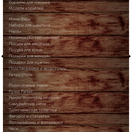
Корзины для пикника
Модели кораблей
Мини-бары
Наборы для шашлыка
Нарды
Ночники (3D светильники)
Посуда для алкоголя
Посуда для кухни
Подарки для женщин
Подарки для мужчин
Подстаканники и аксессуары
Ретро стиль
Родословные книги
Ручки Parker
Рынды (Колокола морские)
Самурайские мечи
Туристическая тематика
Фигурки и статуэтки
Фотоальбомы и фоторамки
Часы