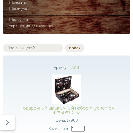
Шахматы
Шампура
Шкатулки
Украшения для женщин
поиск
Артикул:
9014
Подарочный шашлычный набор «Турист-5»
42*30*10 см
Цена:
17900
Количество: