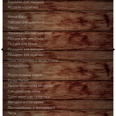
Корзины для пикника
Модели кораблей
Мини-бары
Наборы для шашлыка
Нарды
Ночники (3D светильники)
Посуда для алкоголя
Посуда для кухни
Подарки для женщин
Подарки для мужчин
Подстаканники и аксессуары
Ретро стиль
Родословные книги
Ручки Parker
Рынды (Колокола морские)
Самурайские мечи
Туристическая тематика
Фигурки и статуэтки
Фотоальбомы и фоторамки
Часы