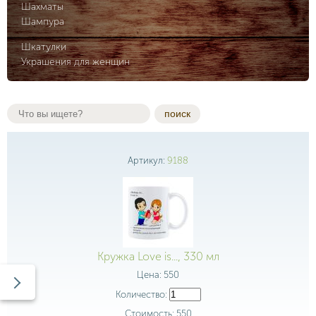
Шахматы
Шампура
Шкатулки
Украшения для женщин
поиск
Артикул:
9188
Кружка Love is..., 330 мл
Цена:
550
Количество:
Стоимость:
550