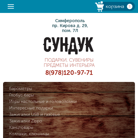
корзина
1
Симферополь
пр. Кирова д. 29,
пом. 7Л
ПОДАРКИ, СУВЕНИРЫ
ПРЕДМЕТЫ ИНТЕРЬЕРА
8(978)120-97-71
Барометры
Глобус бары
Игры настольные и головоломки
Интересные подарки
Зажигалки USB и газовые
Зажигалки Zippo
Канцтовары
Коллажи, ключницы