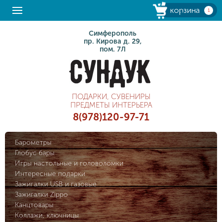
корзина
1
Симферополь
пр. Кирова д. 29,
пом. 7Л
ПОДАРКИ, СУВЕНИРЫ
ПРЕДМЕТЫ ИНТЕРЬЕРА
8(978)120-97-71
Барометры
Глобус бары
Игры настольные и головоломки
Интересные подарки
Зажигалки USB и газовые
Зажигалки Zippo
Канцтовары
Коллажи, ключницы