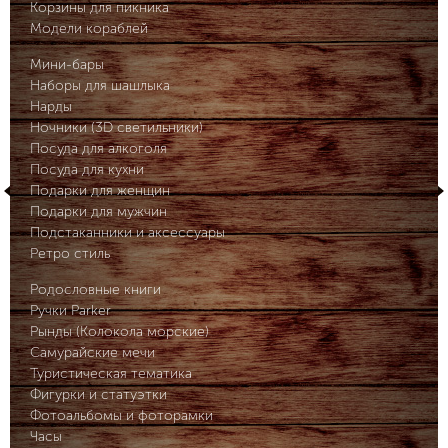
Корзины для пикника
Модели кораблей
Мини-бары
Наборы для шашлыка
Нарды
Ночники (3D светильники)
Посуда для алкоголя
Посуда для кухни
Подарки для женщин
Подарки для мужчин
Подстаканники и аксессуары
Ретро стиль
Родословные книги
Ручки Parker
Рынды (Колокола морские)
Самурайские мечи
Туристическая тематика
Фигурки и статуэтки
Фотоальбомы и фоторамки
Часы