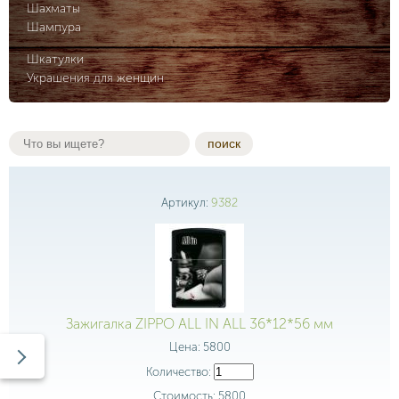
Шахматы
Шампура
Шкатулки
Украшения для женщин
поиск
Артикул:
9382
Зажигалка ZIPPO ALL IN ALL 36*12*56 мм
Цена:
5800
Количество:
Стоимость:
5800