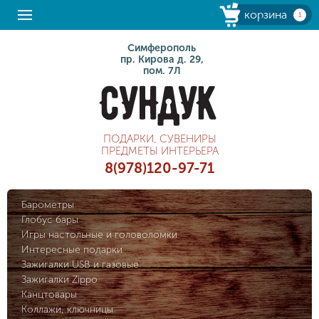
корзина
1
Симферополь
пр. Кирова д. 29,
пом. 7Л
ПОДАРКИ, СУВЕНИРЫ
ПРЕДМЕТЫ ИНТЕРЬЕРА
8(978)120-97-71
Барометры
Глобус бары
Игры настольные и головоломки
Интересные подарки
Зажигалки USB и газовые
Зажигалки Zippo
Канцтовары
Коллажи, ключницы