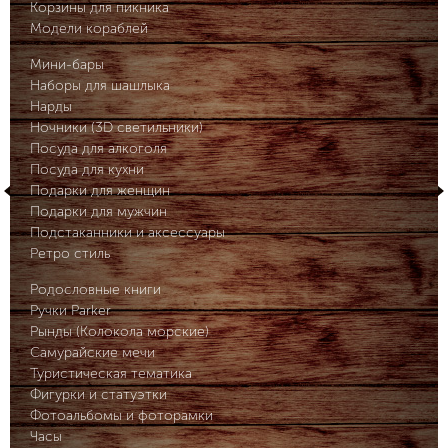
Корзины для пикника
Модели кораблей
Мини-бары
Наборы для шашлыка
Нарды
Ночники (3D светильники)
Посуда для алкоголя
Посуда для кухни
Подарки для женщин
Подарки для мужчин
Подстаканники и аксессуары
Ретро стиль
Родословные книги
Ручки Parker
Рынды (Колокола морские)
Самурайские мечи
Туристическая тематика
Фигурки и статуэтки
Фотоальбомы и фоторамки
Часы