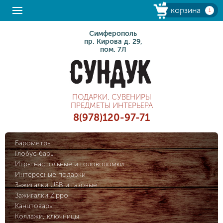
корзина
1
Симферополь
пр. Кирова д. 29,
пом. 7Л
ПОДАРКИ, СУВЕНИРЫ
ПРЕДМЕТЫ ИНТЕРЬЕРА
8(978)120-97-71
Барометры
Глобус бары
Игры настольные и головоломки
Интересные подарки
Зажигалки USB и газовые
Зажигалки Zippo
Канцтовары
Коллажи, ключницы