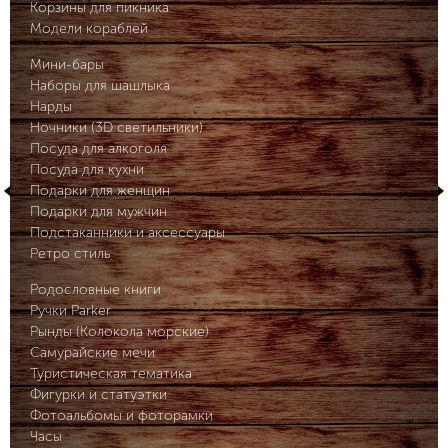
Корзины для пикника
Модели кораблей
Мини-бары
Наборы для шашлыка
Нарды
Ночники (3D светильники)
Посуда для алкоголя
Посуда для кухни
Подарки для женщин
Подарки для мужчин
Подстаканники и аксессуары
Ретро стиль
Родословные книги
Ручки Parker
Рынды (Колокола морские)
Самурайские мечи
Туристическая тематика
Фигурки и статуэтки
Фотоальбомы и фоторамки
Часы