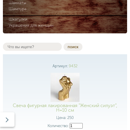
Шахматы
Шампура
Шкатулки
Украшения для женщин
поиск
Артикул:
9432
Свеча фигурная лакированная "Женский силуэт",
H=10 см
Цена:
250
Количество: