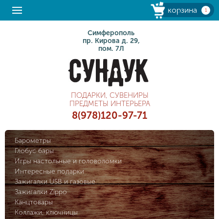
корзина
1
Симферополь
пр. Кирова д. 29,
пом. 7Л
ПОДАРКИ, СУВЕНИРЫ
ПРЕДМЕТЫ ИНТЕРЬЕРА
8(978)120-97-71
Барометры
Глобус бары
Игры настольные и головоломки
Интересные подарки
Зажигалки USB и газовые
Зажигалки Zippo
Канцтовары
Коллажи, ключницы