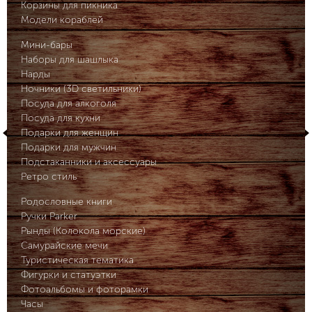
Корзины для пикника
Модели кораблей
Мини-бары
Наборы для шашлыка
Нарды
Ночники (3D светильники)
Посуда для алкоголя
Посуда для кухни
Подарки для женщин
Подарки для мужчин
Подстаканники и аксессуары
Ретро стиль
Родословные книги
Ручки Parker
Рынды (Колокола морские)
Самурайские мечи
Туристическая тематика
Фигурки и статуэтки
Фотоальбомы и фоторамки
Часы