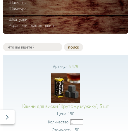
Шахматы
Шампура
Шкатулки
Украшения для женщин
поиск
Артикул:
9479
Камни для виски "Крутому мужику", 3 шт
Цена:
150
Количество:
Стоимость:
150