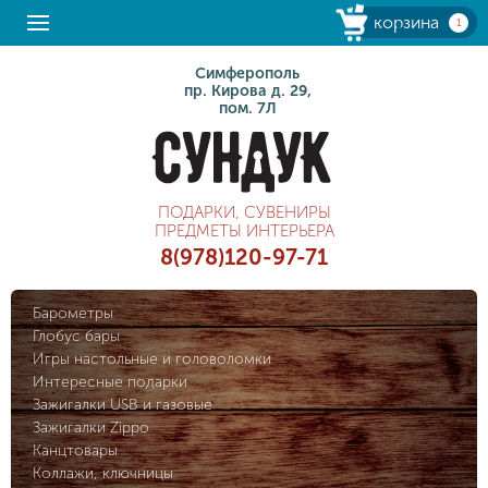
корзина
1
Симферополь
пр. Кирова д. 29,
пом. 7Л
ПОДАРКИ, СУВЕНИРЫ
ПРЕДМЕТЫ ИНТЕРЬЕРА
8(978)120-97-71
Барометры
Глобус бары
Игры настольные и головоломки
Интересные подарки
Зажигалки USB и газовые
Зажигалки Zippo
Канцтовары
Коллажи, ключницы