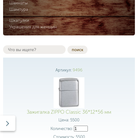
Шахматы
Шампура
Шкатулки
Украшения для женщин
поиск
Артикул:
9496
Зажигалка ZIPPO Classic 36*12*56 мм
Цена:
5500
Количество:
Стоимость:
5500