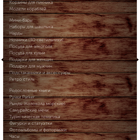
Корзины для пикника
Модели кораблей
Мини-бары
Наборы для шашлыка
Нарды
Ночники (3D светильники)
Посуда для алкоголя
Посуда для кухни
Подарки для женщин
Подарки для мужчин
Подстаканники и аксессуары
Ретро стиль
Родословные книги
Ручки Parker
Рынды (Колокола морские)
Самурайские мечи
Туристическая тематика
Фигурки и статуэтки
Фотоальбомы и фоторамки
Часы