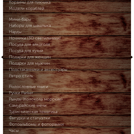
Корзины для пикника
Модели кораблей
Мини-бары
Наборы для шашлыка
Нарды
Ночники (3D светильники)
Посуда для алкоголя
Посуда для кухни
Подарки для женщин
Подарки для мужчин
Подстаканники и аксессуары
Ретро стиль
Родословные книги
Ручки Parker
Рынды (Колокола морские)
Самурайские мечи
Туристическая тематика
Фигурки и статуэтки
Фотоальбомы и фоторамки
Часы