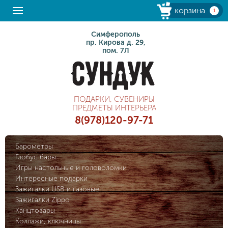
корзина
1
Симферополь
пр. Кирова д. 29,
пом. 7Л
ПОДАРКИ, СУВЕНИРЫ
ПРЕДМЕТЫ ИНТЕРЬЕРА
8(978)120-97-71
Барометры
Глобус бары
Игры настольные и головоломки
Интересные подарки
Зажигалки USB и газовые
Зажигалки Zippo
Канцтовары
Коллажи, ключницы