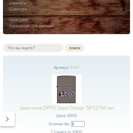
Шахматы
Шампура
Шкатулки
Украшения для женщин
поиск
Артикул:
9497
Зажигалка ZIPPO Zippo Design 36*12*56 мм
Цена:
6900
Количество:
Стоимость:
6900