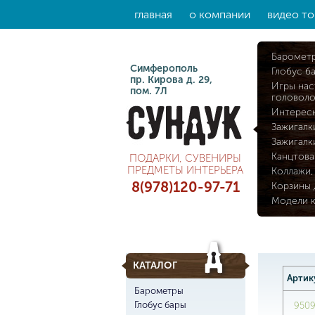
главная
о компании
видео то
Баромет
Симферополь
Глобус б
пр. Кирова д. 29,
Игры нас
пом. 7Л
головол
Интерес
Зажигалк
Зажигалк
Канцтова
ПОДАРКИ, СУВЕНИРЫ
ПРЕДМЕТЫ ИНТЕРЬЕРА
Коллажи,
8(978)120-97-71
Корзины 
Модели 
КАТАЛОГ
Артик
Барометры
Глобус бары
950