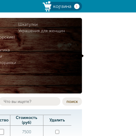
корзина
1
и
Шкатулки
Украшения для женщин
орские)
атика
и
торамки
поиск
Стоимость
ство
Удалить
(руб)
7500