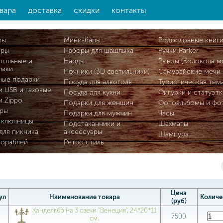
вара
доставка
скидки
контакты
ры
Мини-бары
Родословные книг
ары
Наборы для шашлыка
Ручки Parker
тольные и
Нарды
Рынды (Колокола м
омки
Ночники (3D светильники)
Самурайские мечи
ные подарки
Посуда для алкоголя
Туристическая тем
и USB и газовые
Посуда для кухни
Фигурки и статуэтк
и Zippo
Подарки для женщин
Фотоальбомы и фо
ры
Подарки для мужчин
Часы
 ключницы
Подстаканники и
Шахматы
для пикника
аксессуары
Шампура
кораблей
Ретро стиль
Цена
ул
Наименование товара
Количе
(руб)
Канделябр на 3 свечи "Венеция", 24*20*11
9
7500
см.