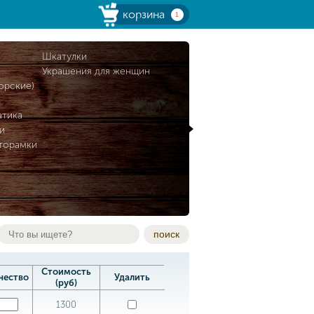
корзина
1
и
Шкатулки
Украшения для женщин
орские)
атика
и
торамки
поиск
Стоимость
чество
Удалить
(руб)
1300