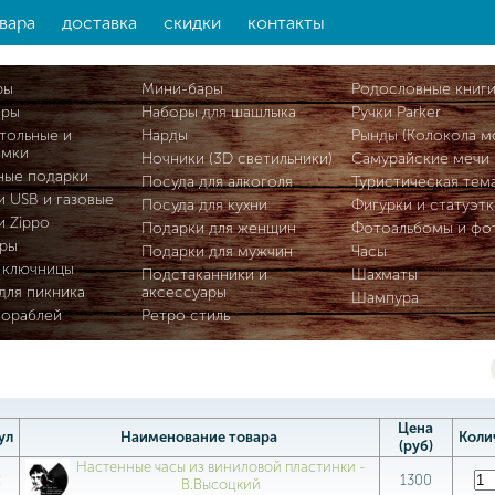
вара
доставка
скидки
контакты
ры
Мини-бары
Родословные книг
ары
Наборы для шашлыка
Ручки Parker
тольные и
Нарды
Рынды (Колокола м
омки
Ночники (3D светильники)
Самурайские мечи
ные подарки
Посуда для алкоголя
Туристическая тем
и USB и газовые
Посуда для кухни
Фигурки и статуэтк
и Zippo
Подарки для женщин
Фотоальбомы и фо
ры
Подарки для мужчин
Часы
 ключницы
Подстаканники и
Шахматы
для пикника
аксессуары
Шампура
кораблей
Ретро стиль
Цена
ул
Наименование товара
Коли
(руб)
Настенные часы из виниловой пластинки -
2
1300
В.Высоцкий