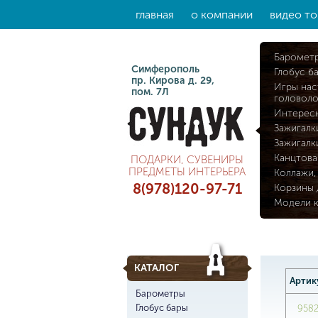
главная
о компании
видео то
Баромет
Симферополь
Глобус б
пр. Кирова д. 29,
Игры нас
пом. 7Л
головол
Интерес
Зажигалк
Зажигалк
Канцтова
ПОДАРКИ, СУВЕНИРЫ
ПРЕДМЕТЫ ИНТЕРЬЕРА
Коллажи,
8(978)120-97-71
Корзины 
Модели 
КАТАЛОГ
Артик
Барометры
Глобус бары
958