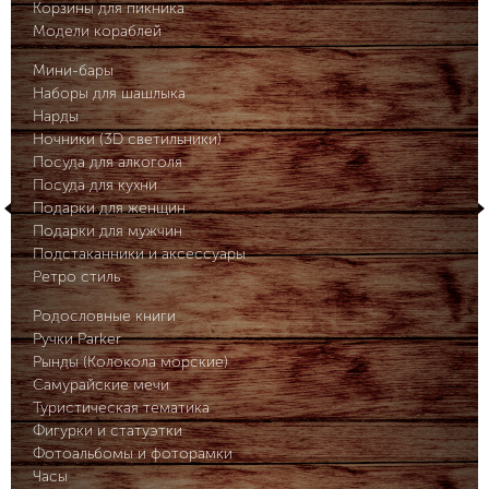
Корзины для пикника
Модели кораблей
Мини-бары
Наборы для шашлыка
Нарды
Ночники (3D светильники)
Посуда для алкоголя
Посуда для кухни
Подарки для женщин
Подарки для мужчин
Подстаканники и аксессуары
Ретро стиль
Родословные книги
Ручки Parker
Рынды (Колокола морские)
Самурайские мечи
Туристическая тематика
Фигурки и статуэтки
Фотоальбомы и фоторамки
Часы