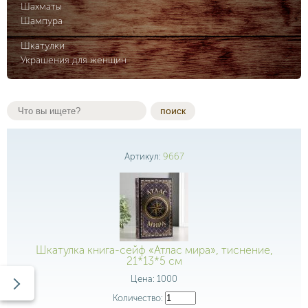
Шахматы
Шампура
Шкатулки
Украшения для женщин
поиск
Артикул:
9667
Шкатулка книга-сейф «Атлас мира», тиснение,
21*13*5 см
Цена:
1000
Количество: