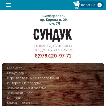
корзина
1
Симферополь
пр. Кирова д. 29,
пом. 7Л
ПОДАРКИ, СУВЕНИРЫ
ПРЕДМЕТЫ ИНТЕРЬЕРА
8(978)120-97-71
Барометры
Глобус бары
Игры настольные и головоломки
Интересные подарки
Зажигалки USB и газовые
Зажигалки Zippo
Канцтовары
Коллажи, ключницы