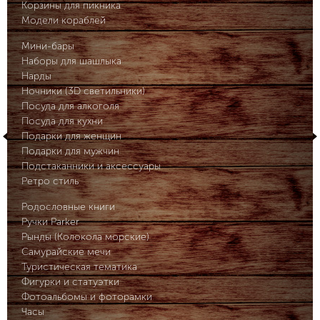
Корзины для пикника
Модели кораблей
Мини-бары
Наборы для шашлыка
Нарды
Ночники (3D светильники)
Посуда для алкоголя
Посуда для кухни
Подарки для женщин
Подарки для мужчин
Подстаканники и аксессуары
Ретро стиль
Родословные книги
Ручки Parker
Рынды (Колокола морские)
Самурайские мечи
Туристическая тематика
Фигурки и статуэтки
Фотоальбомы и фоторамки
Часы