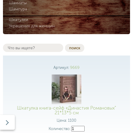
Шахматы
Шампура
Шкатулки
Украшения для женщин
поиск
Артикул:
9669
Шкатулка книга-сейф «Династия Романовых"
21*13*5 см
Цена:
1100
Количество: