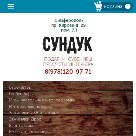
корзина
1
Симферополь
пр. Кирова д. 29,
пом. 7Л
ПОДАРКИ, СУВЕНИРЫ
ПРЕДМЕТЫ ИНТЕРЬЕРА
8(978)120-97-71
Барометры
Глобус бары
Игры настольные и головоломки
Интересные подарки
Зажигалки USB и газовые
Зажигалки Zippo
Канцтовары
Коллажи, ключницы