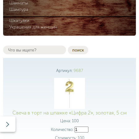
Шахматы
Шампура
Шкатулки
Украшения для женщин
поиск
Артикул:
9687
Свеча в торт на шпажке «Цифра 2», золотая, 5 см
Цена:
100
Количество:
Стоимость:
100