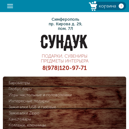
корзина
1
Симферополь
пр. Кирова д. 29,
пом. 7Л
ПОДАРКИ, СУВЕНИРЫ
ПРЕДМЕТЫ ИНТЕРЬЕРА
8(978)120-97-71
Барометры
Глобус бары
Игры настольные и головоломки
Интересные подарки
Зажигалки USB и газовые
Зажигалки Zippo
Канцтовары
Коллажи, ключницы