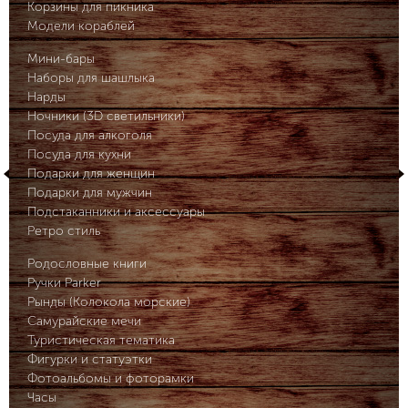
Корзины для пикника
Модели кораблей
Мини-бары
Наборы для шашлыка
Нарды
Ночники (3D светильники)
Посуда для алкоголя
Посуда для кухни
Подарки для женщин
Подарки для мужчин
Подстаканники и аксессуары
Ретро стиль
Родословные книги
Ручки Parker
Рынды (Колокола морские)
Самурайские мечи
Туристическая тематика
Фигурки и статуэтки
Фотоальбомы и фоторамки
Часы