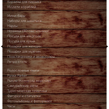
Корзины для пикника
Модели кораблей
Мини-бары
Наборы для шашлыка
Нарды
Ночники (3D светильники)
Посуда для алкоголя
Посуда для кухни
Подарки для женщин
Подарки для мужчин
Подстаканники и аксессуары
Ретро стиль
Родословные книги
Ручки Parker
Рынды (Колокола морские)
Самурайские мечи
Туристическая тематика
Фигурки и статуэтки
Фотоальбомы и фоторамки
Часы