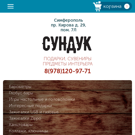
корзина
1
Симферополь
пр. Кирова д. 29,
пом. 7Л
ПОДАРКИ, СУВЕНИРЫ
ПРЕДМЕТЫ ИНТЕРЬЕРА
8(978)120-97-71
Барометры
Глобус бары
Игры настольные и головоломки
Интересные подарки
Зажигалки USB и газовые
Зажигалки Zippo
Канцтовары
Коллажи, ключницы