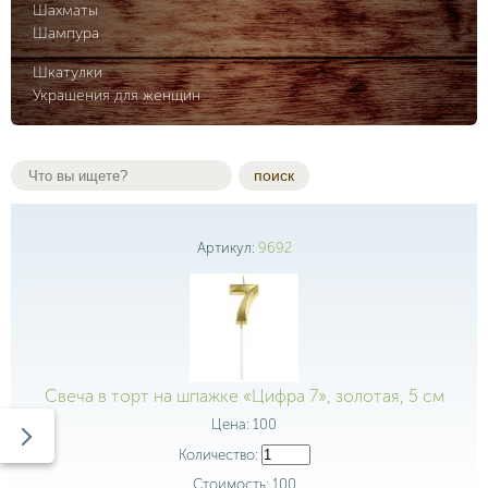
Шахматы
Шампура
Шкатулки
Украшения для женщин
поиск
Артикул:
9692
Свеча в торт на шпажке «Цифра 7», золотая, 5 см
Цена:
100
Количество:
Стоимость:
100