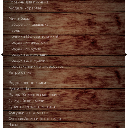
Корзины для пикника
Модели кораблей
Мини-бары
Наборы для шашлыка
Нарды
Ночники (3D светильники)
Посуда для алкоголя
Посуда для кухни
Подарки для женщин
Подарки для мужчин
Подстаканники и аксессуары
Ретро стиль
Родословные книги
Ручки Parker
Рынды (Колокола морские)
Самурайские мечи
Туристическая тематика
Фигурки и статуэтки
Фотоальбомы и фоторамки
Часы