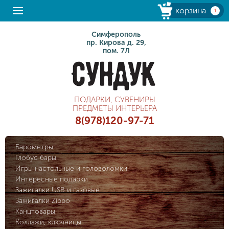
корзина
1
Симферополь
пр. Кирова д. 29,
пом. 7Л
ПОДАРКИ, СУВЕНИРЫ
ПРЕДМЕТЫ ИНТЕРЬЕРА
8(978)120-97-71
Барометры
Глобус бары
Игры настольные и головоломки
Интересные подарки
Зажигалки USB и газовые
Зажигалки Zippo
Канцтовары
Коллажи, ключницы