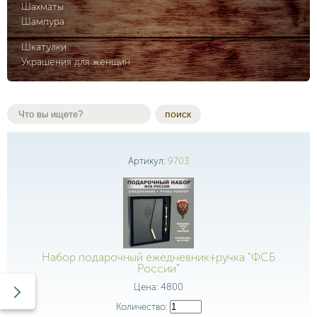
Шахматы
Шампура
Шкатулки
Украшения для женщин
поиск
Артикул:
9703
Набор подарочный ежедневник+ручка "ФСБ
России"
Цена:
4800
Количество: