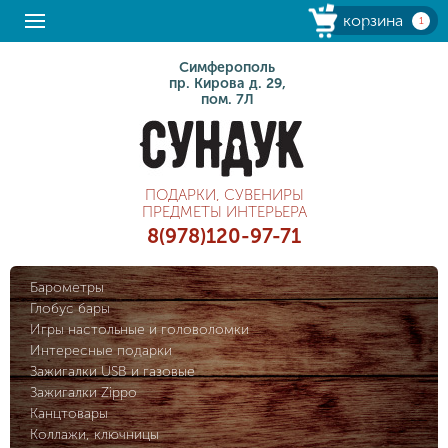
корзина
1
Симферополь
пр. Кирова д. 29,
пом. 7Л
ПОДАРКИ, СУВЕНИРЫ
ПРЕДМЕТЫ ИНТЕРЬЕРА
8(978)120-97-71
Барометры
Глобус бары
Игры настольные и головоломки
Интересные подарки
Зажигалки USB и газовые
Зажигалки Zippo
Канцтовары
Коллажи, ключницы