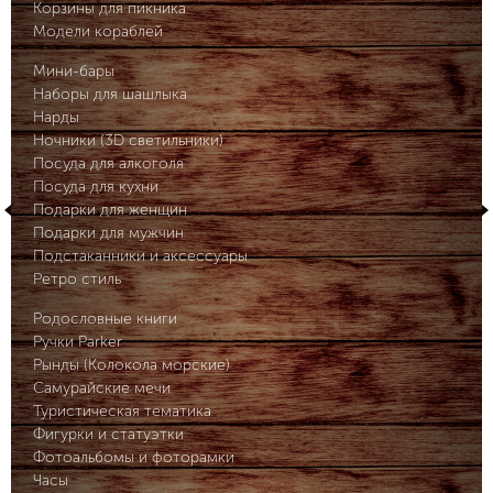
Корзины для пикника
Модели кораблей
Мини-бары
Наборы для шашлыка
Нарды
Ночники (3D светильники)
Посуда для алкоголя
Посуда для кухни
Подарки для женщин
Подарки для мужчин
Подстаканники и аксессуары
Ретро стиль
Родословные книги
Ручки Parker
Рынды (Колокола морские)
Самурайские мечи
Туристическая тематика
Фигурки и статуэтки
Фотоальбомы и фоторамки
Часы