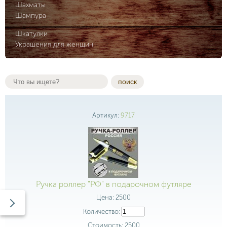
Шахматы
Шампура
Шкатулки
Украшения для женщин
поиск
Артикул:
9717
Ручка роллер "РФ" в подарочном футляре
Цена:
2500
Количество:
Стоимость:
2500