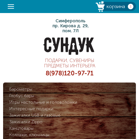
корзина
1
Симферополь
пр. Кирова д. 29,
пом. 7Л
ПОДАРКИ, СУВЕНИРЫ
ПРЕДМЕТЫ ИНТЕРЬЕРА
8(978)120-97-71
Барометры
Глобус бары
Игры настольные и головоломки
Интересные подарки
Зажигалки USB и газовые
Зажигалки Zippo
Канцтовары
Коллажи, ключницы