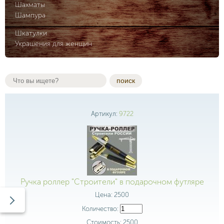
Шахматы
Шампура
Шкатулки
Украшения для женщин
поиск
Артикул:
9722
Ручка роллер "Строители" в подарочном футляре
Цена:
2500
Количество:
Стоимость:
2500