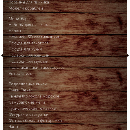
Корзины для пикника
Модели кораблей
Мини-бары
Наборы для шашлыка
Нарды
Ночники (3D светильники)
Посуда для алкоголя
Посуда для кухни
Подарки для женщин
Подарки для мужчин
Подстаканники и аксессуары
Ретро стиль
Родословные книги
Ручки Parker
Рынды (Колокола морские)
Самурайские мечи
Туристическая тематика
Фигурки и статуэтки
Фотоальбомы и фоторамки
Часы