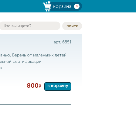
корзина
0
поиск
арт. 6851
анью. Беречь от маленьких детей.
льной сертификации.
к.
800
р
в корзину