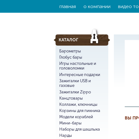
главная
о компании
видео то
КАТАЛОГ
Барометры
Глобус бары
Игры настольные и
головоломки
Интересные подарки
Зажигалки USB и
газовые
Зажигалки Zippo
Канцтовары
Коллажи, ключницы
Корзины для пикника
Модели кораблей
ВЫ П
Мини-бары
Наборы для шашлыка
Нарды